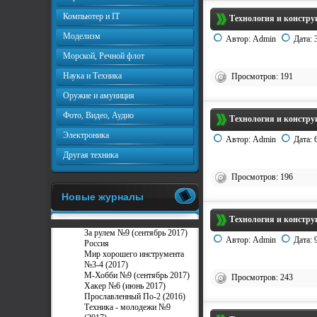
Компьютер и IT
Технология и констру
Моделизм
Автор:
Admin
Дата:
Морской, Речной флот
Наука и Техника
Просмотров: 191
Оружие и амуниция
Фото, Видео, Аудио
Технология и констру
Электроника
Автор:
Admin
Дата:
Другая техника
Просмотров: 196
Новые журналы
Технология и констру
За рулем №9 (сентябрь 2017)
Автор:
Admin
Дата:
Россия
Мир хорошего инструмента
№3-4 (2017)
М-Хобби №9 (сентябрь 2017)
Просмотров: 243
Хакер №6 (июнь 2017)
Прославленный По-2 (2016)
Техника - молодежи №9