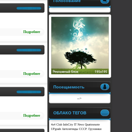
Голосование
Подробнее
Подробнее
Посещаемость
-->
ОБЛАКО ТЕГОВ
Подробнее
4x4 Club
InfoCity
IT News
Quattroruote
UPgrade
Автолегенды СССР. Грузовики