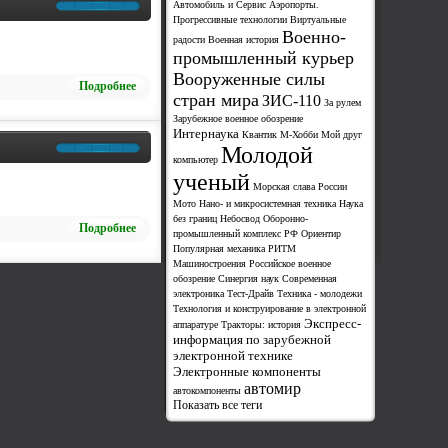
Автомобиль и Сервис
Аэропорты.
Прогрессивные технологии
Виртуальные
Военно-
радости
Военная история
промышленный курьер
Вооруженные силы
Подробнее
стран мира
ЗИС-110
За рулем
Зарубежное военное обозрение
Интернаука
Квантик
М-Хобби
Мой друг
Молодой
компьютер
ученый
Морская слава России
Мото
Нано- и микросистемная техника
Наука
без границ
Небосвод
Оборонно-
Подробнее
промышленный комплекс РФ
Ориентир
Популярная механика
РИТМ
Машиностроения
Российское военное
обозрение
Синергия наук
Современная
электроника
Тест-Драйв
Техника - молодежи
Технология и конструирование в электронной
Экспресс-
аппаратуре
Тракторы: история
информация по зарубежной
электронной технике
Электронные компоненты
автомир
автокомпоненты
Показать все теги