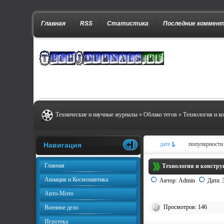
Главная
RSS
Статистика
Последние коммен
Технические и научные журналы
»
Облако тегов
» Технология и ко
дате
популярности
Навигация
Главная
Технология и констру
Авиация и Космонавтика
Автор:
Admin
Дата:
Авто-Мото
Просмотров: 146
Военное дело
Игротека