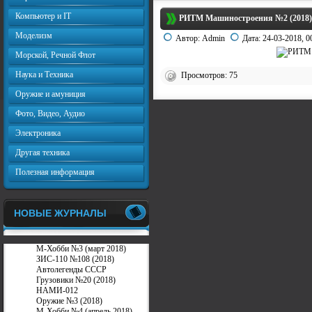
Компьютер и IT
РИТМ Машиностроения №2 (2018)
Моделизм
Автор:
Admin
Дата:
24-03-2018, 0
Морской, Речной Флот
Наука и Техника
Просмотров: 75
Оружие и амуниция
Фото, Видео, Аудио
Электроника
Другая техника
Полезная информация
НОВЫЕ ЖУРНАЛЫ
М-Хобби №3 (март 2018)
ЗИС-110 №108 (2018)
Автолегенды СССР
Грузовики №20 (2018)
НАМИ-012
Оружие №3 (2018)
М-Хобби №4 (апрель 2018)