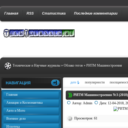
Главная
RSS
Статистика
Последние комментарии
Технические и Научные журналы
»
Облако тегов
» РИТМ Машиностроения
дате
популярности
посещаемос
НАВИГАЦИЯ
Главная
РИТМ Машиностроения №3 (2018)
Авиация и Космонавтика
Автор:
Admin
Дата:
12-04-2018, 2
Авто и Мото
Просмотров: 61
Военное дело
Игротека