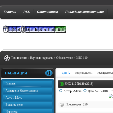
Главная
RSS
Статистика
Последние комментарии
Технические и Научные журналы
»
Облако тегов
» ЗИС-110
дате
популярности
посещаемос
НАВИГАЦИЯ
Главная
ЗИС-110 №120 (2018)
Авиация и Космонавтика
Автор:
Admin
Дата:
5-07-2018, 18
Авто и Мото
Просмотров: 256
Военное дело
Игротека