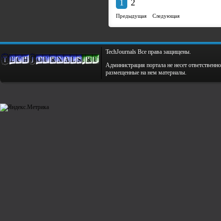
1
2
Предыдущая
Следующая
TechJournals Все права защищены.
Администрация портала не несет ответственно
размещенные на нем материалы.