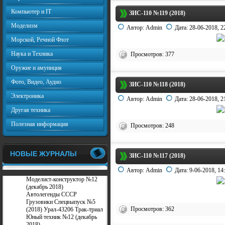
Компьютер и IT
ЗИС-110 №119 (2018)
Моделизм
Автор:
Admin
Дата:
28-06-2018, 2
Морской, Речной Флот
Наука и Техника
Просмотров: 377
Оружие и амуниция
Фото, Видео, Аудио
ЗИС-110 №118 (2018)
Электроника
Автор:
Admin
Дата:
28-06-2018, 2
Другая техника
Полезная информация
Просмотров: 248
НОВЫЕ ЖУРНАЛЫ
ЗИС-110 №117 (2018)
Автор:
Admin
Дата:
9-06-2018, 14
Моделист-конструктор №12
(декабрь 2018)
Автолегенды СССР
Грузовики Спецвыпуск №5
Просмотров: 362
(2018) Урал-43206 Трак-триал
Юный техник №12 (декабрь
2018)