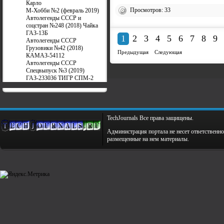
Карло
Просмотров: 33
М-Хобби №2 (февраль 2019)
Автолегенды СССР и
соцстран №248 (2018) Чайка
ГАЗ-13Б
1
2
3
4
5
6
7
8
9
Автолегенды СССР
Грузовики №42 (2018)
Предыдущая
Следующая
КАМАЗ-54112
Автолегенды СССР
Спецвыпуск №3 (2019)
ГАЗ-233036 ТИГР СПМ-2
TechJournals Все права защищены.
Администрация портала не несет ответственно
размещенные на нем материалы.