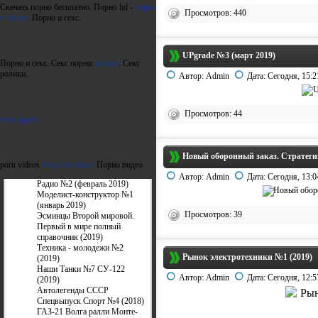
Скачать порно бесплатно. Порно hd -
порно
Просмотров: 440
в офисе
. Порно и секс.
UPgrade №3 (март 2019)
Порно и секс. Секс порно:
инцест
. Секс
ролики.
Автор:
Admin
Дата:
Сегодня, 15:2
Просмотров: 44
гача порно
Новый оборонный заказ. Стратеги
porn videos
https://se.video/
Порно видео
Автор:
Admin
Дата:
Сегодня, 13:0
Радио №2 (февраль 2019)
Моделист-конструктор №1
(январь 2019)
Просмотров: 39
Эсминцы Второй мировой.
Первый в мире полный
справочник (2019)
Техника - молодежи №2
Рынок электротехники №1 (2019)
(2019)
Наши Танки №7 СУ-122
Автор:
Admin
Дата:
Сегодня, 12:5
(2019)
Автолегенды СССР
Спецвыпуск Спорт №4 (2018)
ГАЗ-21 Волга ралли Монте-