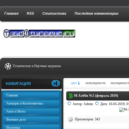
Главная
RSS
Статистика
Последние комментарии
Технические и Научные журналы
дате
популярности
посещаемос
НАВИГАЦИЯ
Главная
М-Хобби №2 (февраль 2019)
Авиация и Космонавтика
Автор:
Admin
Дата:
10-03-2019, 0
Авто и Мото
Просмотров: 343
Военное дело
Игротека