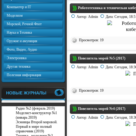
Компьютер и IT
Робототехника и техническая кибе
Моделизм
Автор:
Admin
Дата:
Сегодня, 18:5
Морской, Речной Флот
Наука и Техника
Просмотров: 19
Оружие и амуниция
Фото, Видео, Аудио
Электроника
Повелитель морей №5 (2017)
Другая техника
Автор:
Admin
Дата:
Сегодня, 18:3
Полезная информация
Просмотров: 19
НОВЫЕ ЖУРНАЛЫ
Радио №2 (февраль 2019)
Повелитель морей №4 (2017)
Моделист-конструктор №1
(январь 2019)
Автор:
Admin
Дата:
Сегодня, 18:3
Эсминцы Второй мировой.
Первый в мире полный
справочник (2019)
Техника - молодежи №2