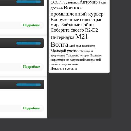
Автомир
СССР Грузовики
Вести
Военно-
ДОСААФ
промышленный курьер
Вооруженные силы стран
мира
Звёздные войны.
Подробнее
Соберите своего R2-D2
М21
Интернаука
Волга
Мой друг компьютер
Молодой ученый
Техника и
вооружение
Тракторы: история
Экспресс-
информация по зарубежной электронной
технике
люди
машины
Подробнее
Показать все теги
Подробнее