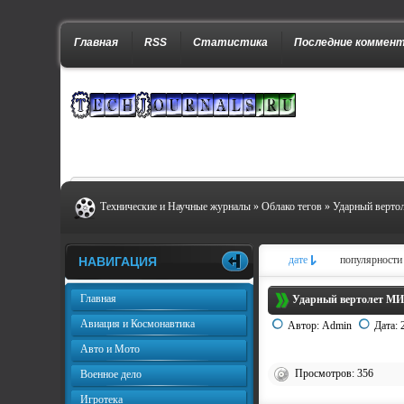
Главная
RSS
Статистика
Последние коммен
Технические и Научные журналы
»
Облако тегов
» Ударный верто
дате
популярности
НАВИГАЦИЯ
Главная
Ударный вертолет МИ-
Авиация и Космонавтика
Автор:
Admin
Дата:
Авто и Мото
Просмотров: 356
Военное дело
Игротека