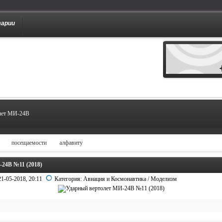
тарии
лет МИ-24В
посещаемости
алфавиту
24В №11 (2018)
21-05-2018, 20:11
Категория:
Авиация и Космонавтика
/
Моделизм