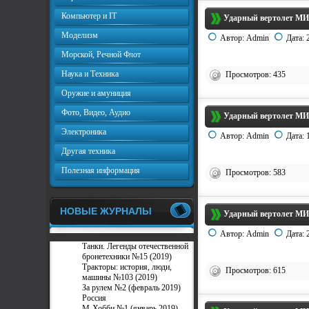
Компьютер и IT
Ударный вертолет МИ-
Моделизм
Автор:
Admin
Дата:
Морской, Речной Флот
Наука и Техника
Просмотров: 435
Оружие и амуниция
Фото, Видео, Аудио
Ударный вертолет МИ-
Электроника
Автор:
Admin
Дата:
Другая техника
Полезная информация
Просмотров: 583
НОВЫЕ ЖУРНАЛЫ
Ударный вертолет МИ-
Автор:
Admin
Дата:
Танки. Легенды отечественной
бронетехники №15 (2019)
Тракторы: история, люди,
Просмотров: 615
машины №103 (2019)
За рулем №2 (февраль 2019)
Россия
М-Хобби №1 (январь 2019)