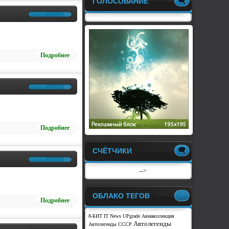
ГОЛОСОВАНИЕ
Подробнее
Подробнее
СЧЁТЧИКИ
-->
ОБЛАКО ТЕГОВ
Подробнее
8-БИТ
IT News
UPgrade
Авиаколлекция
Автолегенды
Автолегенды СССР