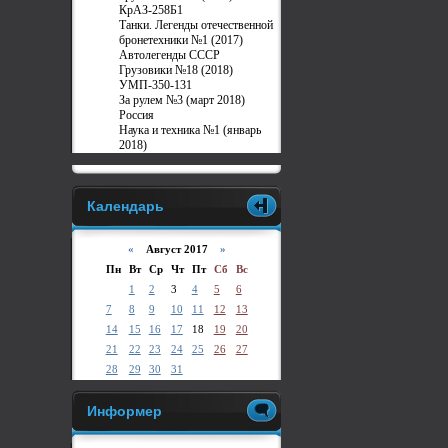
КрАЗ-258Б1
Танки. Легенды отечественной
бронетехники №1 (2017)
Автолегенды СССР
Грузовики №18 (2018)
УМП-350-131
За рулем №3 (март 2018)
Россия
Наука и техника №1 (январь
2018)
Календарь
«
Август 2017
»
Пн
Вт
Ср
Чт
Пт
Сб
Вс
1
2
3
4
5
6
7
8
9
10
11
12
13
14
15
16
17
18
19
20
21
22
23
24
25
26
27
28
29
30
31
Информер