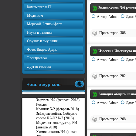
Компьютер и IT
Знание-сила №9 (сентя
Моделизм
Автор:
Admin
Дата:
Морской, Речной флот
Наука и Техника
Просмотров: 308
Оружие и амуниция
Фото, Видео, Аудио
Известия Института и
Электроника
Автор:
Admin
Дата:
Другая техника
Просмотров: 282
Новые журналы
Авиация общего назна
За рулем №2 (февраль 2018)
Автор:
Admin
Дата:
Россия
Квантик №2 (февраль 2018)
Звёздные войны. Соберите
своего R2-D2 №7 (2018)
Просмотров: 268
Моделист-конструктор №1
(январь 2018)
Химия и жизнь №1 (январь