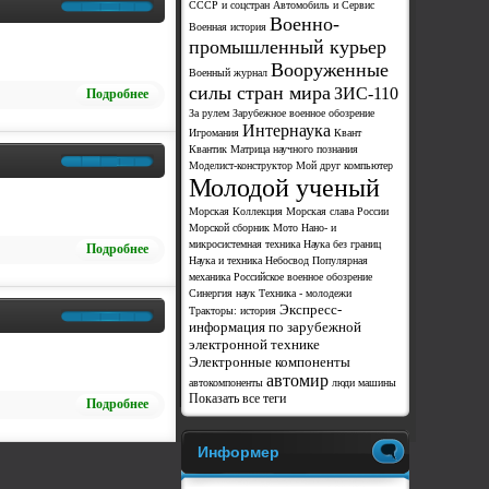
СССР и соцстран
Автомобиль и Сервис
Военно-
Военная история
промышленный курьер
Вооруженные
Военный журнал
силы стран мира
ЗИС-110
Подробнее
За рулем
Зарубежное военное обозрение
Интернаука
Игромания
Квант
Квантик
Матрица научного познания
Моделист-конструктор
Мой друг компьютер
Молодой ученый
Морская Коллекция
Морская слава России
Морской сборник
Мото
Нано- и
микросистемная техника
Наука без границ
Подробнее
Наука и техника
Небосвод
Популярная
механика
Российское военное обозрение
Синергия наук
Техника - молодежи
Экспресс-
Тракторы: история
информация по зарубежной
электронной технике
Электронные компоненты
автомир
автокомпоненты
люди
машины
Показать все теги
Подробнее
Информер