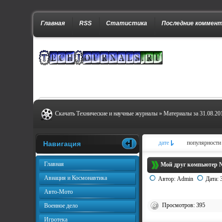
Главная
RSS
Статистика
Последние коммен
Скачать Технические и научные журналы
» Материалы за 31.08.20
дате
популярности
Навигация
Главная
Мой друг компьютер №
Авиация и Космонавтика
Автор:
Admin
Дата:
Авто-Мото
Просмотров: 395
Военное дело
Игротека