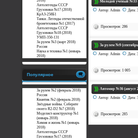
2018)
Молодой ученый №33 (
Автолегенды СССР
Грузовики №17 (2018)
Автор:
Admin
Дата:
КрАЗ-258Б1
Танки. Легенды отечественной
бронетехники №1 (2017)
Просмотров: 286
Автолегенды СССР
Грузовики №18 (2018)
УМП-350-131
За рулем №3 (март 2018)
За рулем №9 (сентябрь
Россия
Наука и техника №1 (январь
Автор:
Admin
Дата:
2018)
Просмотров: 1 005
Популярное
Автомир №36 (август 2
За рулем №2 (февраль 2018)
Россия
Автор:
Admin
Дата:
Квантик №2 (февраль 2018)
Звёздные войны. Соберите
своего R2-D2 №7 (2018)
Моделист-конструктор №1
Просмотров: 285
(январь 2018)
Химия и жизнь №1 (январь
2018)
Автолегенды СССР
Грузовики №17 (2018)