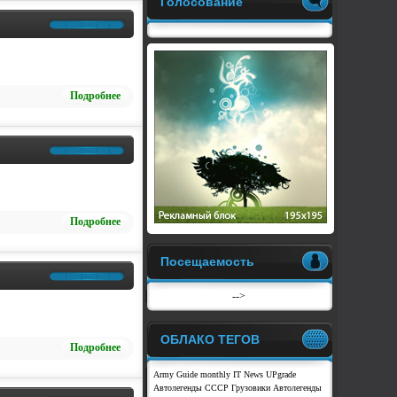
Голосование
Подробнее
Подробнее
Посещаемость
-->
ОБЛАКО ТЕГОВ
Подробнее
Army Guide monthly
IT News
UPgrade
Автолегенды СССР Грузовики
Автолегенды