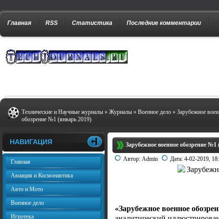
Главная
RSS
Статистика
Последние комментарии
Технические и Научные журналы
»
Журналы
»
Военное дело
» Зарубежное воен
обозрение №1 (январь 2019)
НАВИГАЦИЯ
Зарубежное военное обозрение №1 
Автор:
Admin
Дата:
4-02-2019, 18
Главная
Авиация и Космонавтика
Авто и Мото
Военное дело
«Зарубежное военное обозрен
Игротека
аналитический иллюстрирова