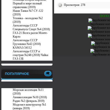
Первый в мире полный
Просмотров: 278
справочник (2019)
Наши Танки №7 СУ-122
(2019)
ПОХ
Техника - молодежи №2
(2019)
Зарубежное вое
Автолегенды СССР
Спецвыпуск Спорт №4 (2018)
Зарубежное воен
ГАЗ-21 Волга ралли Монте-
Карло
Зарубежное вое
Автолегенды СССР
Грузовики №42 (2018)
Зарубежное в
КАМАЗ-54112
Автолегенды СССР и
Зарубежное во
соцстран №248 (2018) Чайка
ГАЗ-13Б
ПОПУЛЯРНОЕ
Морская коллекция №11
(2018)
Авиаколлекция №10 (2018)
Радио №2 (февраль 2019)
Моделист-конструктор №1
(январь 2019)