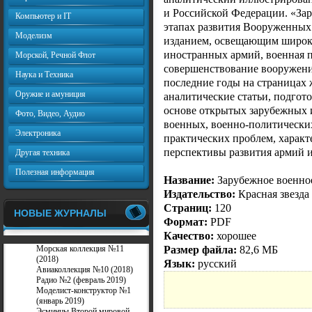
и Российской Федерации. «За
Компьютер и IT
этапах развития Вооруженны
Моделизм
изданием, освещающим широки
иностранных армий, военная по
Морской, Речной Флот
совершенствование вооружения
Наука и Техника
последние годы на страницах
Оружие и амуниция
аналитические статьи, подго
основе открытых зарубежных
Фото, Видео, Аудио
военных, военно-политических
Электроника
практических проблем, харак
перспективы развития армий и
Другая техника
Полезная информация
Название:
Зарубежное военное
Издательство:
Красная звезда
Страниц:
120
НОВЫЕ ЖУРНАЛЫ
Формат:
PDF
Качество:
хорошее
Размер файла:
82,6 МБ
Морская коллекция №11
(2018)
Язык:
русский
Авиаколлекция №10 (2018)
Радио №2 (февраль 2019)
Моделист-конструктор №1
(январь 2019)
Эсминцы Второй мировой.