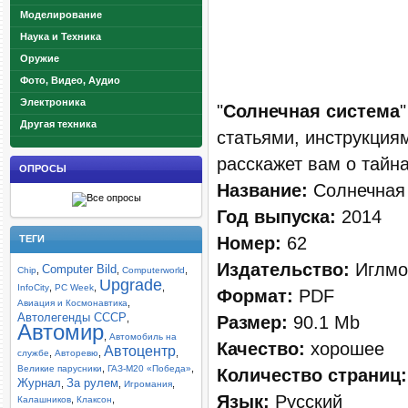
Моделирование
Наука и Техника
Оружие
Фото, Видео, Аудио
Электроника
"
Солнечная система
Другая техника
статьями, инструкция
расскажет вам о тайна
ОПРОСЫ
Название:
Солнечная
Год выпуска:
2014
Номер:
62
ТЕГИ
Издательство:
Иглмо
Computer Bild
,
,
,
Chip
Computerworld
Upgrade
,
,
,
InfoCity
PC Week
Формат:
PDF
,
Авиация и Космонавтика
Автолегенды СССР
Размер:
90.1 Mb
,
Автомир
,
Автомобиль на
Качество:
хорошее
Автоцентр
,
,
,
службе
Авторевю
,
,
Великие парусники
ГАЗ-М20 «Победа»
Количество страниц:
Журнал
За рулем
,
,
,
Игромания
Язык:
Русский
,
,
Калашников
Клаксон