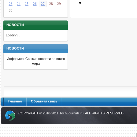
23
24
25
26
27
28
29
30
НОВОСТИ
Loading...
НОВОСТИ
Информер: Свежие новости со всего
мира
Главная
Обратная связь
COPYRIGHT © 2010-2011
TechJournals.ru
. ALL RIGHTS RESERVED.