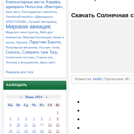
Компьютерные вести
Корабль
,
адмирала Нельсона «Виктори»
,
,
,
Купи авто
Легендарные самолёты
Скачать Солнечная с
Линейный корабль «Двенадцать
,
,
АПОСТОЛОВ»
Лучший Автовыбор
Мировая авиация
,
,
Моделист-конструктор
Мой друг
,
,
компьютер
Морская Коллекция
Наука и
Парусник Баунти
,
,
,
жизнь
Оружие
,
,
Популярная механика
Русские танки
Скачать
Соберите танк Тигр
,
,
,
,
Солнечная система
Страна игр
,
Техника и вооружение
Шанс-авто
Показать все теги
Разместил:
klot85
| Просмотров: 46 |
КАЛЕНДАРЬ
«
Июнь 2014 »
Пн
Вт
Ср
Чт
Пт
Сб
Вс
1
2
3
4
5
6
7
8
9
10
11
12
13
14
15
16
17
18
19
20
21
22