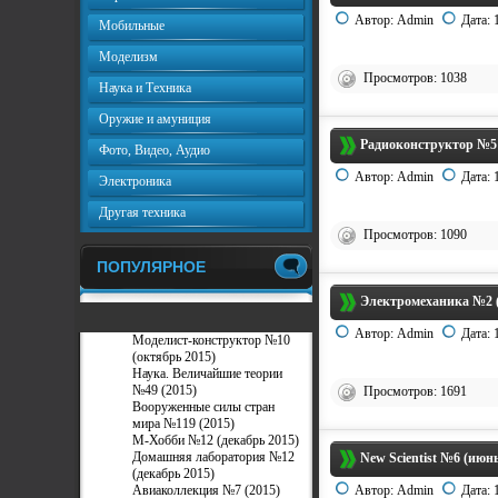
Автор:
Admin
Дата:
Мобильные
Моделизм
Просмотров: 1038
Наука и Техника
Оружие и амуниция
Радиоконструктор №5 
Фото, Видео, Аудио
Автор:
Admin
Дата:
Электроника
Другая техника
Просмотров: 1090
ПОПУЛЯРНОЕ
Электромеханика №2 (
Автор:
Admin
Дата:
Моделист-конструктор №10
(октябрь 2015)
Наука. Величайшие теории
№49 (2015)
Просмотров: 1691
Вооруженные силы стран
мира №119 (2015)
М-Хобби №12 (декабрь 2015)
Домашняя лаборатория №12
New Scientist №6 (июнь
(декабрь 2015)
Авиаколлекция №7 (2015)
Автор:
Admin
Дата: