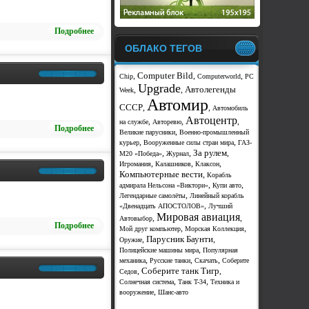
Подробнее
ОБЛАКО ТЕГОВ
Computer Bild
,
,
,
Chip
Computerworld
PC
Upgrade
Автолегенды
,
,
Week
Автомир
СССР
,
,
Автомобиль
Автоцентр
,
,
,
на службе
Авторевю
Подробнее
,
Великие парусники
Военно-промышленный
,
,
курьер
Вооруженные силы стран мира
ГАЗ-
За рулем
,
,
,
М20 «Победа»
Журнал
,
,
,
Игромания
Калашников
Клаксон
Компьютерные вести
,
Корабль
,
,
адмирала Нельсона «Виктори»
Купи авто
,
Легендарные самолёты
Линейный корабль
,
«Двенадцать АПОСТОЛОВ»
Лучший
Мировая авиация
,
,
Автовыбор
Подробнее
,
,
Мой друг компьютер
Морская Коллекция
Парусник Баунти
,
,
Оружие
,
Полицейские машины мира
Популярная
,
,
,
механика
Русские танки
Скачать
Соберите
Соберите танк Тигр
,
,
Седов
,
,
Солнечная система
Танк T-34
Техника и
,
вооружение
Шанс-авто