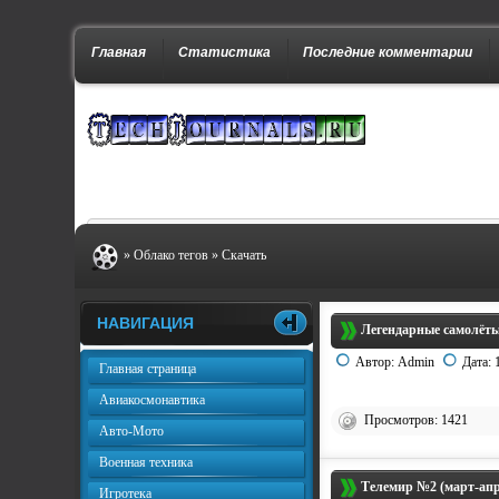
Главная
Статистика
Последние комментарии
»
Облако тегов
» Скачать
НАВИГАЦИЯ
Легендарные самолёты
Автор:
Admin
Дата:
Главная страница
Авиакосмонавтика
Просмотров: 1421
Авто-Мото
Военная техника
Телемир №2 (март-апр
Игротека