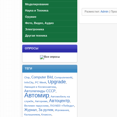
Моделирование
Наука и Техника
Разместил:
Admin
| Прос
Оружие
Фото, Видео, Аудио
Электроника
Другая техника
ОПРОСЫ
ТЕГИ
Computer Bild
,
,
,
Chip
Computerworld
Upgrade
,
,
,
InfoCity
PC Week
,
Авиация и Космонавтика
Автолегенды СССР
,
Автомир
,
Автомобиль на
Автоцентр
,
,
,
службе
Авторевю
,
,
Великие парусники
ГАЗ-М20 «Победа»
Журнал
За рулем
,
,
,
Игромания
,
,
Калашников
Клаксон