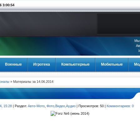
3:00:54
Мы 
Ав
Военные
Игротека
Компьютерные
Мобильные
Мо
урналы
» Материалы за 14.06.2014
4, 15:28
| Раздел:
Авто-Мото
,
Фото,Видео,Аудио
| Просмотров: 50 |
Комментариев: 0