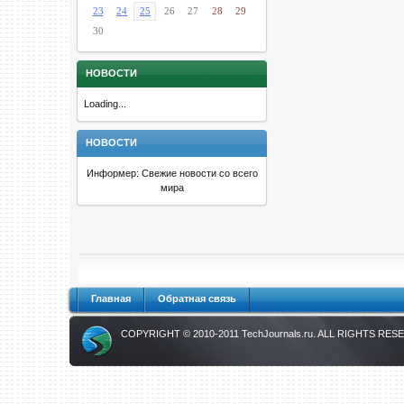
23
24
25
26
27
28
29
30
НОВОСТИ
Loading...
НОВОСТИ
Информер: Свежие новости со всего
мира
Главная
Обратная связь
COPYRIGHT © 2010-2011
TechJournals.ru
. ALL RIGHTS RES