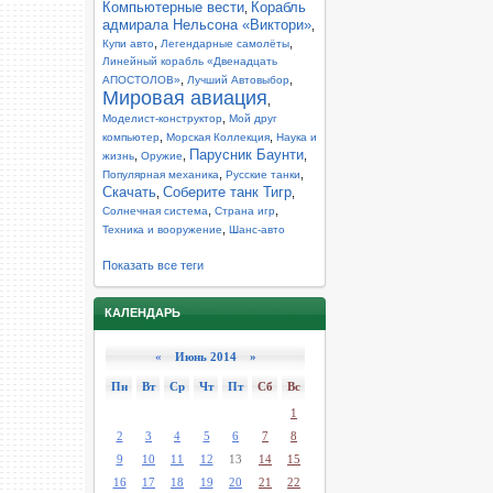
Компьютерные вести
Корабль
,
адмирала Нельсона «Виктори»
,
,
,
Купи авто
Легендарные самолёты
Линейный корабль «Двенадцать
,
,
АПОСТОЛОВ»
Лучший Автовыбор
Мировая авиация
,
,
Моделист-конструктор
Мой друг
,
,
компьютер
Морская Коллекция
Наука и
Парусник Баунти
,
,
,
жизнь
Оружие
,
,
Популярная механика
Русские танки
Скачать
Соберите танк Тигр
,
,
,
,
Солнечная система
Страна игр
,
Техника и вооружение
Шанс-авто
Показать все теги
КАЛЕНДАРЬ
«
Июнь 2014 »
Пн
Вт
Ср
Чт
Пт
Сб
Вс
1
2
3
4
5
6
7
8
9
10
11
12
13
14
15
16
17
18
19
20
21
22