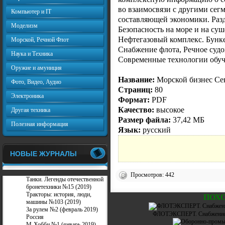
во взаимосвязи с другими сег
Компьютер и IT
составляющей экономики. Раз
Моделизм
Безопасность на море и на су
Нефтегазовый комплекс. Бунке
Морской, Речной Флот
Снабжение флота, Речное судо
Наука и Техника
Современные технологии обуч
Оружие и амуниция
Название:
Морской бизнес Сев
Фото, Видео, Аудио
Страниц:
80
Электроника
Формат:
PDF
Качество:
высокое
Другая техника
Размер файла:
37,42 МБ
Полезная информация
Язык:
русский
НОВЫЕ ЖУРНАЛЫ
Просмотров: 442
Танки. Легенды отечественной
бронетехники №15 (2019)
Тракторы: история, люди,
ПОХ
машины №103 (2019)
За рулем №2 (февраль 2019)
ФЛОТЭКСПЕРТ. Снабжение и
Россия
М-Хобби №1 (январь 2019)