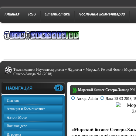
Главная
RSS
Статистика
Последние комментарии
Технические и Научные журналы
»
Журналы
»
Морской, Речной Флот
» Морско
Северо-Запада №1 (2018)
НАВИГАЦИЯ
Морской бизнес Северо-Запада №1 
Автор:
Admin
Дата:
28-03-2018, 1
Главная
Авиация и Космонавтика
Авто и Мото
Военное дело
«Морской бизнес Северо-Зап
Игротека
комплексную информацию о со