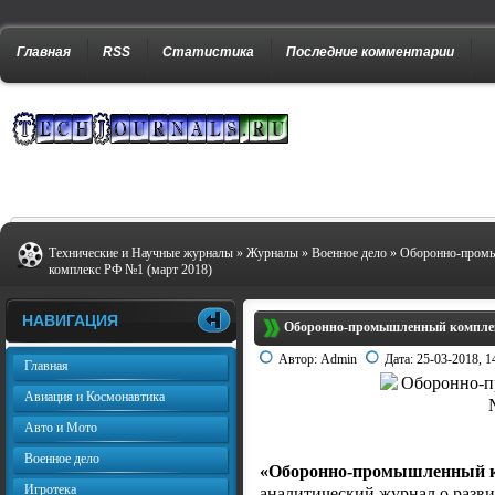
Главная
RSS
Статистика
Последние комментарии
Технические и Научные журналы
»
Журналы
»
Военное дело
» Оборонно-пром
комплекс РФ №1 (март 2018)
НАВИГАЦИЯ
Оборонно-промышленный комплек
Автор:
Admin
Дата:
25-03-2018, 1
Главная
Авиация и Космонавтика
Авто и Мото
Военное дело
«Оборонно-промышленный 
Игротека
аналитический журнал о разв