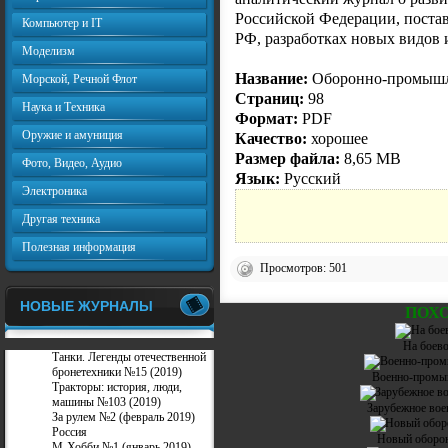
Российской Федерации, поста
Компьютер и IT
РФ, разработках новых видов 
Моделизм
Название:
Оборонно-промышле
Морской, Речной Флот
Страниц:
98
Наука и Техника
Формат:
PDF
Оружие и амуниция
Качество:
хорошее
Размер файла:
8,65 MB
Фото, Видео, Аудио
Язык:
Русский
Электроника
Другая техника
Полезная информация
Просмотров: 501
НОВЫЕ ЖУРНАЛЫ
ПОХ
На боево
Танки. Легенды отечественной
бронетехники №15 (2019)
Военно-промы
Тракторы: история, люди,
машины №103 (2019)
Зарубежное вое
За рулем №2 (февраль 2019)
Россия
Новый оборон
М-Хобби №1 (январь 2019)