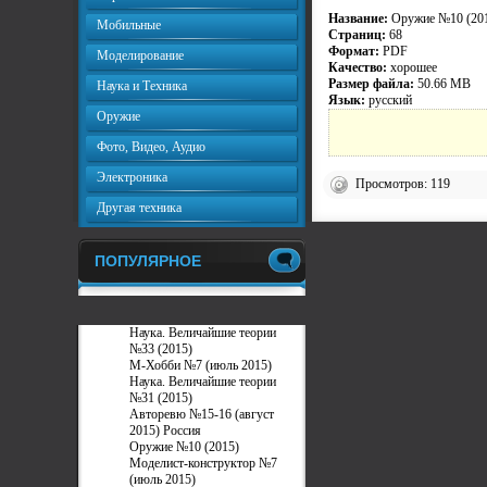
Название:
Оружие №10 (20
Мобильные
Страниц:
68
Формат:
PDF
Моделирование
Качество:
хорошее
Размер файла:
50.66 MB
Наука и Техника
Язык:
русский
Оружие
Фото, Видео, Аудио
Электроника
Просмотров: 119
Другая техника
ПОПУЛЯРНОЕ
Наука. Величайшие теории
№33 (2015)
М-Хобби №7 (июль 2015)
Наука. Величайшие теории
№31 (2015)
Авторевю №15-16 (август
2015) Россия
Оружие №10 (2015)
Моделист-конструктор №7
(июль 2015)