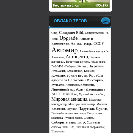
ОБЛАКО ТЕГОВ
Computer Bild
,
,
,
Chip
Computerworld
PC
Upgrade
,
,
Week
Авиация и
Автолегенды СССР
,
,
Космонавтика
Автомир
,
,
Автомобиль на службе
Автоцентр
,
,
Авторевю
Великие
,
,
парусники
Вооруженные силы стран мира
За рулем
,
,
,
ГАЗ-М20 «Победа»
Журнал
,
,
,
Игромания
Калашников
Клаксон
Компьютерные вести
Корабль
,
адмирала Нельсона «Виктори»
,
,
,
Купи авто
Легендарные самолёты
Линейный корабль «Двенадцать
АПОСТОЛОВ»
,
,
Лучший Автовыбор
Мировая авиация
,
Моделист-
,
,
конструктор
Мой друг компьютер
Морская
Парусник Баунти
,
,
,
Коллекция
Оружие
,
Полицейские машины мира
Популярная
,
,
,
механика
Русские танки
Скачать
Соберите танк Тигр
,
Солнечная
,
,
,
система
Танк T-34
Техника и вооружение
Шанс-авто