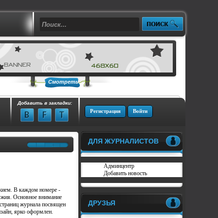
Смотреть
Добавить в закладки:
Регистрация
Войти
ДЛЯ ЖУРНАЛИСТОВ
Админцентр
Добавить новость
жием. В каждом номере -
ружия. Основное внимание
ДРУЗЬЯ
 страниц журнала посвящен
зайн, ярко оформлен.