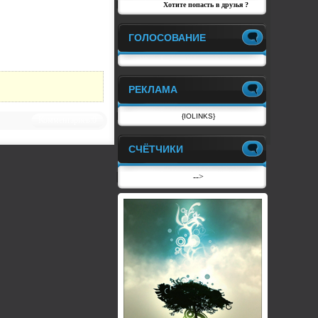
Хотите попасть в друзья ?
ГОЛОСОВАНИЕ
РЕКЛАМА
{IOLINKS}
Комментариев:0
СЧЁТЧИКИ
-->