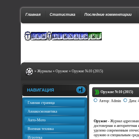
Главная
Статистика
Последние комментарии
»
Журналы
»
Оружие
» Оружие №10 (2015)
НАВИГАЦИЯ
Оружие №10 (2015)
Автор:
Admin
Дата:
Главная страница
Авиакосмонавтика
Авто-Мото
Оружие
- Журнал адресован
достоверная и авторитетная
Военная техника
уделено современным отече
оружию и специальным средс
Игротека