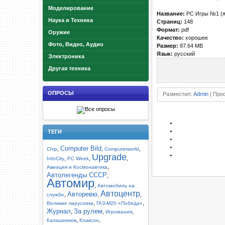
Моделирование
Название:
PC Игры №1 (я
Наука и Техника
Страниц:
148
Формат:
pdf
Оружие
Качество:
хорошее
Фото, Видео, Аудио
Размер:
87.64 MB
Язык:
русский
Электроника
Другая техника
ОПРОСЫ
Разместил:
Admin
| Прос
ТЕГИ
Computer Bild
,
,
,
Chip
Computerworld
Upgrade
,
,
,
InfoCity
PC Week
,
Авиация и Космонавтика
Автолегенды СССР
,
Автомир
,
Автомобиль на
Автоцентр
Авторевю
,
,
,
службе
,
,
Великие парусники
ГАЗ-М20 «Победа»
Журнал
За рулем
,
,
,
Игромания
,
,
Калашников
Клаксон