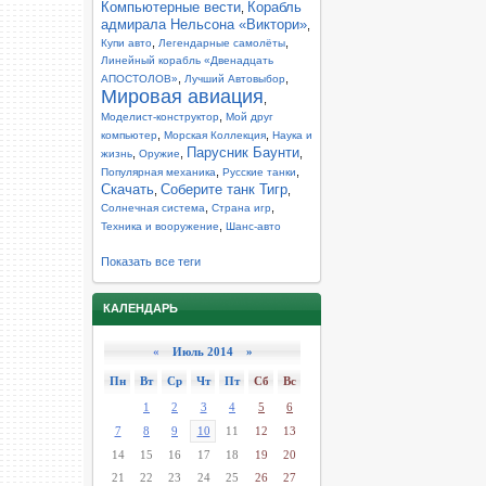
Компьютерные вести
Корабль
,
адмирала Нельсона «Виктори»
,
,
,
Купи авто
Легендарные самолёты
Линейный корабль «Двенадцать
,
,
АПОСТОЛОВ»
Лучший Автовыбор
Мировая авиация
,
,
Моделист-конструктор
Мой друг
,
,
компьютер
Морская Коллекция
Наука и
Парусник Баунти
,
,
,
жизнь
Оружие
,
,
Популярная механика
Русские танки
Скачать
Соберите танк Тигр
,
,
,
,
Солнечная система
Страна игр
,
Техника и вооружение
Шанс-авто
Показать все теги
КАЛЕНДАРЬ
«
Июль 2014 »
Пн
Вт
Ср
Чт
Пт
Сб
Вс
1
2
3
4
5
6
7
8
9
10
11
12
13
14
15
16
17
18
19
20
21
22
23
24
25
26
27