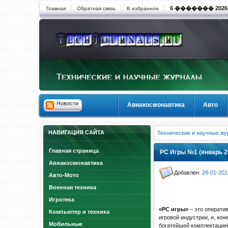
6 ������� 2026 1
Главная
Обратная связь
В избранное
Новости
Авиакосмонавтика
Авто
НАВИГАЦИЯ САЙТА
Технические и научные ж
Главная страница
PC Игры №1 (январь 2
Авиакосмонавтика
Добавлен:
28-01-201
Авто-Мото
Военная техника
Игротека
«PC игры»
– это операти
Компьютер и техника
игровой индустрии, и, ко
Мобильные
богатейшей комплектацие