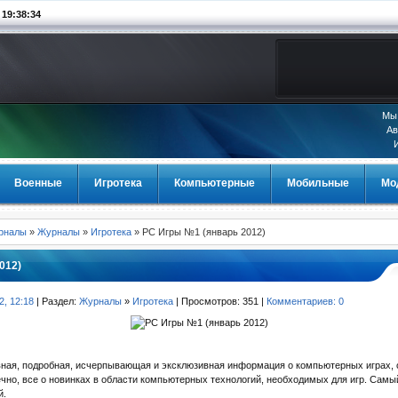
9:38:34
Мы 
Ав
Военные
Игротека
Компьютерные
Мобильные
Мо
урналы
»
Журналы
»
Игротека
» PC Игры №1 (январь 2012)
012)
2, 12:18
| Раздел:
Журналы
»
Игротека
| Просмотров: 351 |
Комментариев: 0
вная, подробная, исчерпывающая и эксклюзивная информация о компьютерных играх, 
нечно, все о новинках в области компьютерных технологий, необходимых для игр. Сам
й.