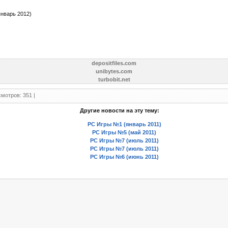
нварь 2012)
depositfiles.com
unibytes.com
turbobit.net
мотров: 351 |
Другие новости на эту тему:
PC Игры №1 (январь 2011)
PC Игры №5 (май 2011)
PC Игры №7 (июль 2011)
PC Игры №7 (июль 2011)
PC Игры №6 (июнь 2011)