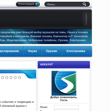
Регистрация
предлагаем вам большой выбор журналов на темы, Наука и техника
томобили и мотоциклы, Военная техника, Компьютер и IT технологии
Игры, Моделирование, Мобильные телефоны, Оружие, Электроника...
делирование
Наука
Оружие
Электроника
АККАУНТ
Добро пожаловать,
Гость
о событиях и тенденциях в
ый объемный журнал с
Логин: