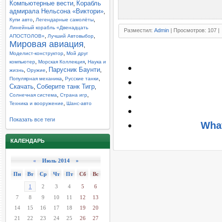
Компьютерные вести
Корабль
,
адмирала Нельсона «Виктори»
,
,
,
Купи авто
Легендарные самолёты
Линейный корабль «Двенадцать
Разместил:
Admin
| Просмотров: 107 |
,
,
АПОСТОЛОВ»
Лучший Автовыбор
Мировая авиация
,
,
Моделист-конструктор
Мой друг
,
,
компьютер
Морская Коллекция
Наука и
Парусник Баунти
,
,
,
жизнь
Оружие
,
,
Популярная механика
Русские танки
Скачать
Соберите танк Тигр
,
,
,
,
Солнечная система
Страна игр
,
Техника и вооружение
Шанс-авто
Показать все теги
What
КАЛЕНДАРЬ
«
Июль 2014 »
Пн
Вт
Ср
Чт
Пт
Сб
Вс
1
2
3
4
5
6
7
8
9
10
11
12
13
14
15
16
17
18
19
20
21
22
23
24
25
26
27