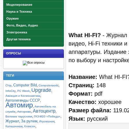
Моделирование
Наука и Техника
Оружие
Фото, Видео, Аудио
Электроника
What HI-FI?
- Журнал 
Другая техника
видео, Hi-Fi техники 
аппаратуры. Издание 
ОПРОСЫ
по выбору и настройк
Название:
What HI-FI
ТЕГИ
Страниц:
148
Computer Bild
,
,
,
Chip
Computerworld
Upgrade
,
,
,
InfoCity
PC Week
Формат:
pdf
,
Авиация и Космонавтика
Автолегенды СССР
Качество:
хорошее
,
Автомир
,
Автомобиль на
Размер файла:
119.0
Автоцентр
,
,
,
службе
Авторевю
,
,
Великие парусники
ГАЗ-М20 «Победа»
Язык:
русский
Журнал
За рулем
,
,
,
Игромания
,
,
Калашников
Клаксон