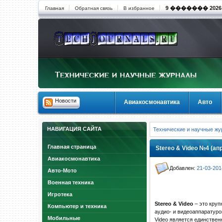
9 ������� 2026 1
Главная
Обратная связь
В избранное
Новости
Авиакосмонавтика
Авто
НАВИГАЦИЯ САЙТА
Технические и научные ж
Главная страница
Stereo & Video №4 (ап
Авиакосмонавтика
Добавлен:
21-03-201
Авто-Мото
Военная техника
Игротека
Stereo & Video
– это круп
Компьютер и техника
аудио- и видеоаппаратуро
Мобильные
Video является единствен