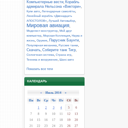
Компьютерные вести
Корабль
,
адмирала Нельсона «Виктори»
,
,
,
Купи авто
Легендарные самолёты
Линейный корабль «Двенадцать
,
,
АПОСТОЛОВ»
Лучший Автовыбор
Мировая авиация
,
,
Моделист-конструктор
Мой друг
,
,
компьютер
Морская Коллекция
Наука и
Парусник Баунти
,
,
,
жизнь
Оружие
,
,
Популярная механика
Русские танки
Скачать
Соберите танк Тигр
,
,
,
,
Солнечная система
Страна игр
,
Техника и вооружение
Шанс-авто
Показать все теги
КАЛЕНДАРЬ
«
Июль 2014 »
Пн
Вт
Ср
Чт
Пт
Сб
Вс
1
2
3
4
5
6
7
8
9
10
11
12
13
14
15
16
17
18
19
20
21
22
23
24
25
26
27