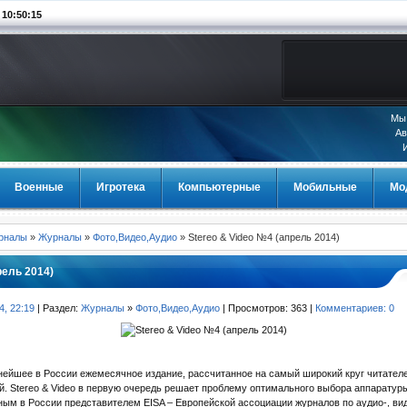
0:50:15
Мы 
Ав
Военные
Игротека
Компьютерные
Мобильные
Мо
урналы
»
Журналы
»
Фото,Видео,Аудио
» Stereo & Video №4 (апрель 2014)
рель 2014)
4, 22:19
| Раздел:
Журналы
»
Фото,Видео,Аудио
| Просмотров: 363 |
Комментариев: 0
нейшее в России ежемесячное издание, рассчитанное на самый широкий круг читател
й. Stereo & Video в первую очередь решает проблему оптимального выбора аппаратуры 
ным в России представителем EISA – Европейской ассоциации журналов по аудио-, вид