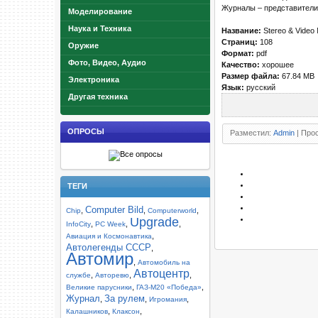
Журналы – представители
Моделирование
Наука и Техника
Название:
Stereo & Video
Страниц:
108
Оружие
Формат:
pdf
Фото, Видео, Аудио
Качество:
хорошее
Размер файла:
67.84 MB
Электроника
Язык:
русский
Другая техника
ОПРОСЫ
Разместил:
Admin
| Прос
ТЕГИ
Computer Bild
,
,
,
Chip
Computerworld
Upgrade
,
,
,
InfoCity
PC Week
,
Авиация и Космонавтика
Автолегенды СССР
,
Автомир
,
Автомобиль на
Автоцентр
,
,
,
службе
Авторевю
,
,
Великие парусники
ГАЗ-М20 «Победа»
Журнал
За рулем
,
,
,
Игромания
,
,
Калашников
Клаксон