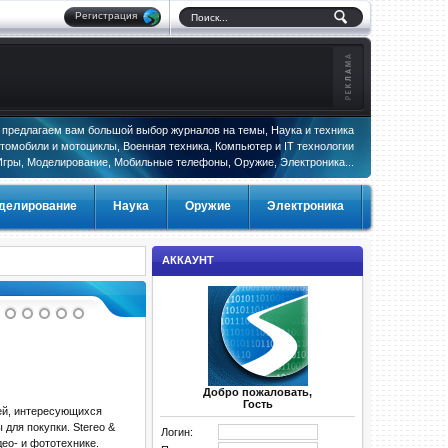
Регистрация
предлагаем вам большой выбор журналов на темы, Наука и техника
томобили и мотоциклы, Военная техника, Компьютер и IT технологии
Игры, Моделирование, Мобильные телефоны, Оружие, Электроника...
делирование
Наука
Оружие
Электроника
АККАУНТ
Добро пожаловать,
Гость
ей, интересующихся
для покупки. Stereo &
Логин:
ео- и фототехнике.