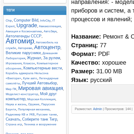
направления: - модел
приборов и систем, а
ТЕГИ
процессов и явлений; 
Computer Bild
,
,
,
Chip
InfoCity
IT
Upgrade
,
,
,
Expert
Авиаколлекция
,
,
Авиация и Космонавтика
АвтоЗвук
Название:
Ремонт & С
Автолегенды СССР
,
Автомир
,
Автомобиль на
Страниц:
77
Автоцентр
,
,
,
службе
Авторевю
Формат:
PDF
Великие парусники
,
Домашняя
Журнал
За рулем
,
,
,
Лаборатория
Качество:
хорошее
,
,
Игромания
Клаксон
Компьютерное
Компьютерные вести
,
,
обозрение
Размер:
31.00 MB
Корабль адмирала Нельсона
,
,
Язык:
русский
«Виктори»
Купи авто
Легендарные
Лучший Автовыбор
,
,
самолёты
Мировая авиация
,
,
Мир ПК
Мой друг
,
Моделист-конструктор
компьютер
,
,
Морская Коллекция
,
,
Наука и жизнь
Оружие
Парусник
Разместил:
Admin
| Просмотров: 144 |
,
,
Баунти
Популярная механика
,
,
Радиомир КВ и УКВ
Русские танки
Скачать
Соберите танк Тигр
,
,
,
Страна игр
Техника и вооружение