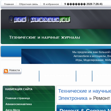
9 ������� 2026 7:26:41
Главная
Обратная связь
В избранное
Мы предлагаем вам большой в
Автомобили и мотоциклы, Вое
Игры, Моделирование, Моби
Новости
Авиакосмонавтика
Авто
Военные
НАВИГАЦИЯ САЙТА
Технические и научны
Электроника
» Ремонт 
Главная страница
Авиакосмонавтика
Ремонт & Сервис №
Авто-Мото