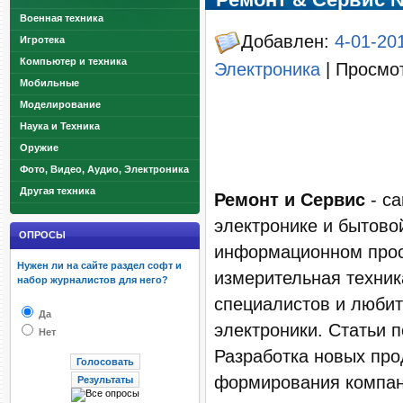
Военная техника
Добавлен:
4-01-20
Игротека
Компьютер и техника
Электроника
| Просмот
Мобильные
Моделирование
Наука и Техника
Оружие
Фото, Видео, Аудио, Электроника
Другая техника
Ремонт и Сервис
- са
электронике и бытово
ОПРОСЫ
информационном прос
Нужен ли на сайте раздел софт и
измерительная техник
набор журналистов для него?
специалистов и любит
Да
электроники. Статьи 
Нет
Разработка новых про
формирования компани