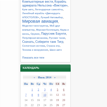
Компьютерные вести
Корабль
,
адмирала Нельсона «Виктори»
,
,
,
Купи авто
Легендарные самолёты
Линейный корабль «Двенадцать
,
,
АПОСТОЛОВ»
Лучший Автовыбор
Мировая авиация
,
,
Моделист-конструктор
Мой друг
,
,
компьютер
Морская Коллекция
Наука и
Парусник Баунти
,
,
,
жизнь
Оружие
,
,
Популярная механика
Русские танки
Скачать
Соберите танк Тигр
,
,
,
,
Солнечная система
Страна игр
,
Техника и вооружение
Шанс-авто
Показать все теги
КАЛЕНДАРЬ
«
Июль 2014 »
Пн
Вт
Ср
Чт
Пт
Сб
Вс
1
2
3
4
5
6
7
8
9
10
11
12
13
14
15
16
17
18
19
20
21
22
23
24
25
26
27