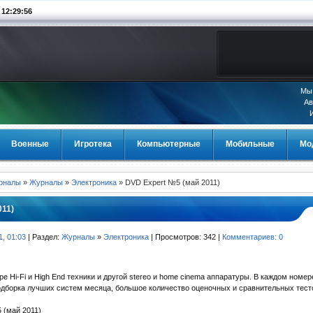
2:29:56
Мы 
Ав
Военные
Игротека
Компьютерные
Мобильные
Мо
урналы
»
Журналы
»
Электроника
» DVD Expert №5 (май 2011)
011)
1, 01:03
| Раздел:
Журналы
»
Электроника
| Просмотров: 342 |
Комментариев: 0
е Hi-Fi и High End техники и другой stereo и home cinema аппаратуры. В каждом номе
одборка лучших систем месяца, большое количество оценочных и сравнительных тест
 (май 2011)