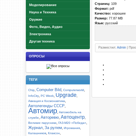
Страниц:
109
Моделирование
Формат:
pdf
Наука и Техника
Качество:
хорошее
Размер:
77.87 MB
Оружие
Язык:
русский
Фото, Видео, Аудио
Электроника
Другая техника
Разместил:
Admin
| Прос
ОПРОСЫ
ТЕГИ
Computer Bild
,
,
,
Chip
Computerworld
Upgrade
,
,
,
InfoCity
PC Week
,
Авиация и Космонавтика
Автолегенды СССР
,
Автомир
,
Автомобиль на
Автоцентр
Авторевю
,
,
,
службе
,
,
Великие парусники
ГАЗ-М20 «Победа»
Журнал
За рулем
,
,
,
Игромания
,
,
Калашников
Клаксон