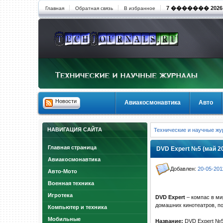
7 ������� 2026 1
Главная
Обратная связь
В избранное
Новости
Авиакосмонавтика
Авто
НАВИГАЦИЯ САЙТА
Технические и научные ж
Главная страница
DVD Expert №5 (май 2
Авиакосмонавтика
Добавлен:
20-05-201
Авто-Мото
Военная техника
Игротека
DVD Expert
– компас в мир
домашних кинотеатров, п
Компьютер и техника
Мобильные
Название:
DVD Expert №5