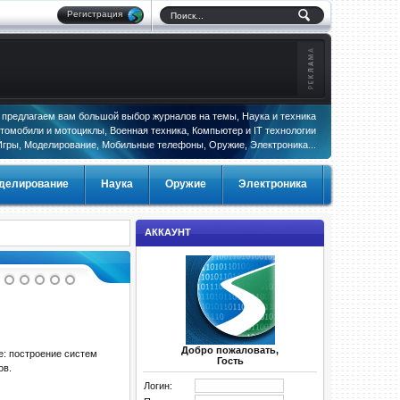
Регистрация
предлагаем вам большой выбор журналов на темы, Наука и техника
томобили и мотоциклы, Военная техника, Компьютер и IT технологии
Игры, Моделирование, Мобильные телефоны, Оружие, Электроника...
делирование
Наука
Оружие
Электроника
АККАУНТ
Добро пожаловать,
ре: построение систем
Гость
ов.
Логин: