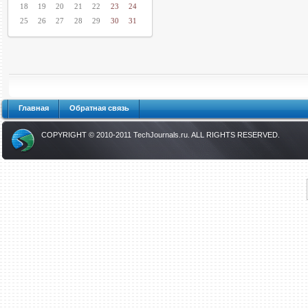
18
19
20
21
22
23
24
25
26
27
28
29
30
31
Главная
Обратная связь
COPYRIGHT © 2010-2011
TechJournals.ru
. ALL RIGHTS RESERVED.