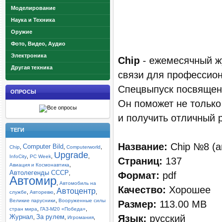
Моделирование
Наука и Техника
Оружие
Фото, Видео, Аудио
Электроника
Chip
- ежемесячный ж
Другая техника
связи для профессио
Спецвыпуск посвящен
ОПРОСЫ
Он поможет не только
и получить отличный р
ТЕГИ
Название:
Chip №8 (а
Computer Bild
,
,
,
Chip
Computerworld
Upgrade
,
,
,
InfoCity
PC Week
Страниц:
137
,
Авиация и Космонавтика
Автолегенды СССР
Формат:
pdf
,
Автомир
,
Автомобиль на
Качество:
Хорошее
Автоцентр
,
,
,
службе
Авторевю
,
Великие парусники
Вооруженные силы
Размер:
113.00 MB
,
,
стран мира
ГАЗ-М20 «Победа»
Язык:
русский
Журнал
За рулем
,
,
,
Игромания