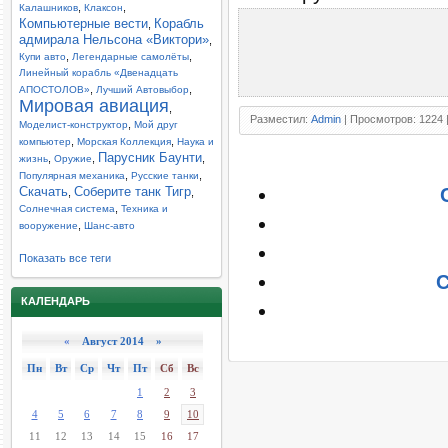
,
,
Калашников
Клаксон
Компьютерные вести
Корабль
,
адмирала Нельсона «Виктори»
,
,
,
Купи авто
Легендарные самолёты
Линейный корабль «Двенадцать
,
,
АПОСТОЛОВ»
Лучший Автовыбор
Мировая авиация
,
Разместил:
Admin
| Просмотров: 1224 
,
Моделист-конструктор
Мой друг
,
,
компьютер
Морская Коллекция
Наука и
Парусник Баунти
,
,
,
жизнь
Оружие
,
,
Популярная механика
Русские танки
Скачать
Соберите танк Тигр
,
,
,
Солнечная система
Техника и
,
вооружение
Шанс-авто
Показать все теги
C
КАЛЕНДАРЬ
«
Август 2014 »
Пн
Вт
Ср
Чт
Пт
Сб
Вс
1
2
3
4
5
6
7
8
9
10
11
12
13
14
15
16
17