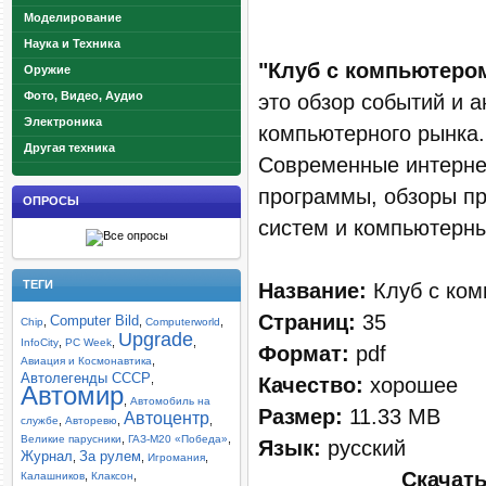
Моделирование
Наука и Техника
"Клуб с компьютеро
Оружие
Фото, Видео, Аудио
это обзор событий и 
Электроника
компьютерного рынка
Другая техника
Современные интернет
программы, обзоры п
ОПРОСЫ
систем и компьютерны
ТЕГИ
Название:
Клуб с ком
Страниц:
35
Computer Bild
,
,
,
Chip
Computerworld
Upgrade
,
,
,
InfoCity
PC Week
Формат:
pdf
,
Авиация и Космонавтика
Автолегенды СССР
,
Качество:
хорошее
Автомир
,
Автомобиль на
Размер:
11.33 MB
Автоцентр
,
,
,
службе
Авторевю
,
,
Великие парусники
ГАЗ-М20 «Победа»
Язык:
русский
Журнал
За рулем
,
,
,
Игромания
Скачать
,
,
Калашников
Клаксон