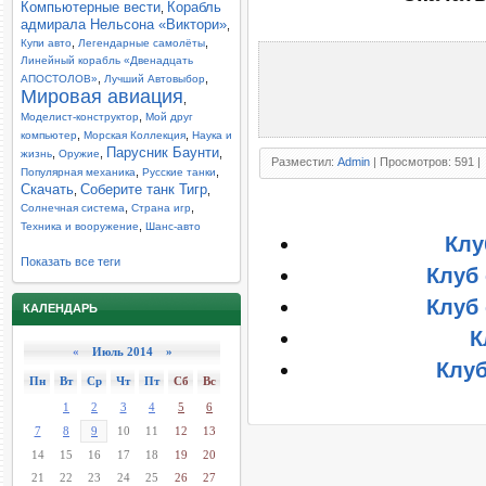
Компьютерные вести
Корабль
,
адмирала Нельсона «Виктори»
,
,
,
Купи авто
Легендарные самолёты
Линейный корабль «Двенадцать
,
,
АПОСТОЛОВ»
Лучший Автовыбор
Мировая авиация
,
,
Моделист-конструктор
Мой друг
,
,
компьютер
Морская Коллекция
Наука и
Парусник Баунти
,
,
,
жизнь
Оружие
Разместил:
Admin
| Просмотров: 591 |
,
,
Популярная механика
Русские танки
Скачать
Соберите танк Тигр
,
,
,
,
Солнечная система
Страна игр
,
Техника и вооружение
Шанс-авто
Клу
Показать все теги
Клуб 
Клуб 
КАЛЕНДАРЬ
К
«
Июль 2014 »
Клуб
Пн
Вт
Ср
Чт
Пт
Сб
Вс
1
2
3
4
5
6
7
8
9
10
11
12
13
14
15
16
17
18
19
20
21
22
23
24
25
26
27