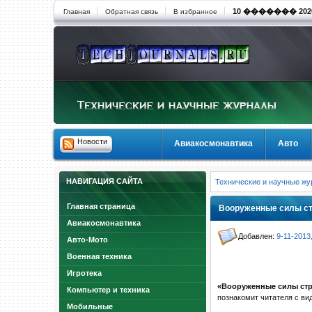
10 ������� 2026 
Главная
Обратная связь
В избранное
Новости
Авиакосмонавтика
Авто
НАВИГАЦИЯ САЙТА
Технические и научные ж
Главная страница
Вооруженные силы ст
Авиакосмонавтика
Добавлен:
9-11-2013
Авто-Мото
Военная техника
Игротека
«Вооруженные силы стр
Компьютер и техника
познакомит читателя с ви
Мобильные