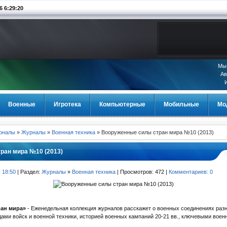
6:29:20
Мы 
Ав
Военные
Игротека
Компьютерные
Мобильные
Мо
урналы
»
Журналы
»
Военная техника
» Вооруженные силы стран мира №10 (2013)
ран мира №10 (2013)
, 18:50
| Раздел:
Журналы
»
Военная техника
| Просмотров: 472 |
Комментариев: 0
ан мира»
- Еженедельная коллекция журналов расскажет о военных соединениях разн
дами войск и военной техники, историей военных кампаний 20-21 вв., ключевыми вое