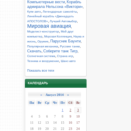
Компьютерные вести
Корабль
,
адмирала Нельсона «Виктори»
,
,
,
Купи авто
Легендарные самолёты
Линейный корабль «Двенадцать
,
,
АПОСТОЛОВ»
Лучший Автовыбор
Мировая авиация
,
,
Моделист-конструктор
Мой друг
,
,
компьютер
Морская Коллекция
Наука и
Парусник Баунти
,
,
,
жизнь
Оружие
,
,
Популярная механика
Русские танки
Скачать
Соберите танк Тигр
,
,
,
,
Солнечная система
Страна игр
,
Техника и вооружение
Шанс-авто
Показать все теги
КАЛЕНДАРЬ
«
Август 2014 »
Пн
Вт
Ср
Чт
Пт
Сб
Вс
1
2
3
4
5
6
7
8
9
10
11
12
13
14
15
16
17
18
19
20
21
22
23
24