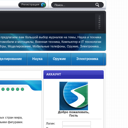
Регистрация
предлагаем вам большой выбор журналов на темы, Наука и техника
томобили и мотоциклы, Военная техника, Компьютер и IT технологии
Игры, Моделирование, Мобильные телефоны, Оружие, Электроника...
делирование
Наука
Оружие
Электроника
АККАУНТ
Добро пожаловать,
Гость
ых стран мира,
нными фигурами.
Логин: