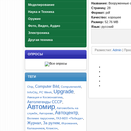
Название:
Вооруженные с
Моделирование
Страниц:
28
Наука и Техника
Формат:
pdf
Качество:
хорошее
Оружие
Размер:
52.76 MB
Фото, Видео, Аудио
Язык:
русский
Электроника
Другая техника
Разместил:
Admin
| Прос
ОПРОСЫ
ТЕГИ
Computer Bild
,
,
,
Chip
Computerworld
Upgrade
,
,
,
InfoCity
PC Week
,
Авиация и Космонавтика
Автолегенды СССР
,
Автомир
,
Автомобиль на
Автоцентр
,
,
,
службе
Авторевю
,
,
Великие парусники
ГАЗ-М20 «Победа»
Журнал
За рулем
,
,
,
Игромания
,
,
Калашников
Клаксон