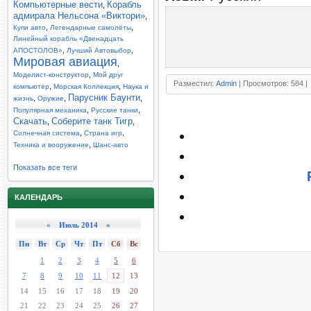
Компьютерные вести
Корабль
,
адмирала Нельсона «Виктори»
,
,
,
Купи авто
Легендарные самолёты
Линейный корабль «Двенадцать
,
,
АПОСТОЛОВ»
Лучший Автовыбор
Мировая авиация
,
,
Моделист-конструктор
Мой друг
Разместил:
Admin
| Просмотров: 584 |
,
,
компьютер
Морская Коллекция
Наука и
Парусник Баунти
,
,
,
жизнь
Оружие
,
,
Популярная механика
Русские танки
Скачать
Соберите танк Тигр
,
,
,
,
Солнечная система
Страна игр
,
Техника и вооружение
Шанс-авто
Показать все теги
КАЛЕНДАРЬ
«
Июль 2014 »
Пн
Вт
Ср
Чт
Пт
Сб
Вс
1
2
3
4
5
6
7
8
9
10
11
12
13
14
15
16
17
18
19
20
21
22
23
24
25
26
27