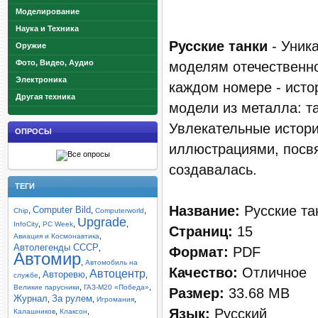
Моделирование
Наука и Техника
Русские танки
- Уник
Оружие
Фото, Видео, Аудио
моделям отечественно
Электроника
каждом номере - ист
Другая техника
модели из металла: т
Увлекательные истор
ОПРОСЫ
иллюстрациями, посвя
создавалась.
ТЕГИ
Название:
Русские тан
Computer Bild
,
,
,
Chip
Computerworld
Upgrade
,
,
,
InfoCity
PC Week
Страниц:
15
,
Авиация и Космонавтика
Автолегенды СССР
,
Формат:
PDF
Автомир
,
Автомобиль на
Качество:
Отличное
Автоцентр
Авторевю
,
,
,
службе
,
,
Великие парусники
ГАЗ-М20 «Победа»
Размер:
33.68 MB
Журнал
За рулем
,
,
,
Игромания
Язык:
Русский
,
,
Калашников
Клаксон