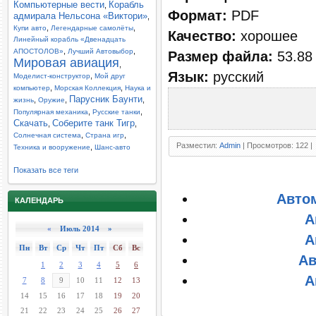
Компьютерные вести
Корабль
,
Формат:
PDF
адмирала Нельсона «Виктори»
,
,
,
Купи авто
Легендарные самолёты
Качество:
хорошее
Линейный корабль «Двенадцать
,
,
АПОСТОЛОВ»
Лучший Автовыбор
Размер файла:
53.88
Мировая авиация
,
Язык:
русский
,
Моделист-конструктор
Мой друг
,
,
компьютер
Морская Коллекция
Наука и
Парусник Баунти
,
,
,
жизнь
Оружие
,
,
Популярная механика
Русские танки
Скачать
Соберите танк Тигр
,
,
,
,
Солнечная система
Страна игр
Разместил:
Admin
| Просмотров: 122 |
,
Техника и вооружение
Шанс-авто
Показать все теги
Авто
КАЛЕНДАРЬ
А
«
Июль 2014 »
А
Пн
Вт
Ср
Чт
Пт
Сб
Вс
Ав
1
2
3
4
5
6
А
7
8
9
10
11
12
13
14
15
16
17
18
19
20
21
22
23
24
25
26
27