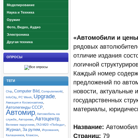
Моделирование
Наука и Техника
Оружие
Фото, Видео, Аудио
Электроника
«Автомобили и цен
Другая техника
рядовых автолюбителе
отличие издания сост
ОПРОСЫ
логичной структуриро
Каждый номер содерж
предложений по автом
ТЕГИ
новости, актуальные
Computer Bild
,
,
,
Chip
Computerworld
Upgrade
,
,
,
InfoCity
PC Week
государственных стру
,
Авиация и Космонавтика
Автолегенды СССР
материалы, юридическ
,
Автомир
,
Автомобиль на
Автоцентр
,
,
,
службе
Авторевю
,
,
Великие парусники
ГАЗ-М20 «Победа»
Название:
Автомобили
Журнал
За рулем
,
,
,
Игромания
Страниц:
79
,
,
Калашников
Клаксон