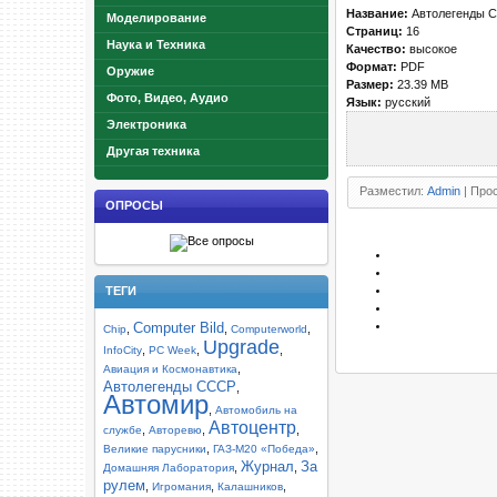
Название:
Автолегенды С
Моделирование
Страниц:
16
Наука и Техника
Качество:
высокое
Формат:
PDF
Оружие
Размер:
23.39 MB
Фото, Видео, Аудио
Язык:
русский
Электроника
Другая техника
Разместил:
Admin
| Прос
ОПРОСЫ
ТЕГИ
Computer Bild
,
,
,
Chip
Computerworld
Upgrade
,
,
,
InfoCity
PC Week
,
Авиация и Космонавтика
Автолегенды СССР
,
Автомир
,
Автомобиль на
Автоцентр
,
,
,
службе
Авторевю
,
,
Великие парусники
ГАЗ-М20 «Победа»
Журнал
За
,
,
Домашняя Лаборатория
рулем
,
,
,
Игромания
Калашников