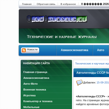
8 ������� 2026 1
Главная
Обратная связь
В избранное
Новости
Авиакосмонавтика
Авто
НАВИГАЦИЯ САЙТА
Технические и научные ж
Главная страница
Автолегенды СССР №4
Авиакосмонавтика
Добавлен:
15-09-201
Авто-Мото
Военная техника
Игротека
«Автолегенды СССР»
- 
retro. На страницах журн
Компьютер и техника
найдете архивные фотогра
Мобильные