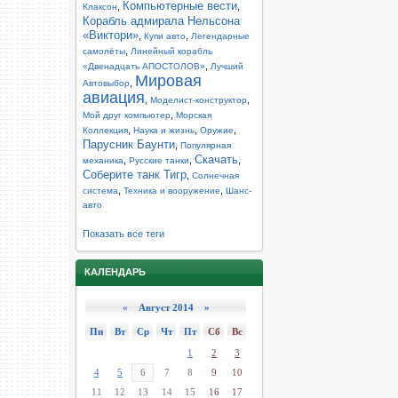
Компьютерные вести
,
,
Клаксон
Корабль адмирала Нельсона
«Виктори»
,
,
Купи авто
Легендарные
,
самолёты
Линейный корабль
,
«Двенадцать АПОСТОЛОВ»
Лучший
Мировая
,
Автовыбор
авиация
,
,
Моделист-конструктор
,
Мой друг компьютер
Морская
,
,
,
Коллекция
Наука и жизнь
Оружие
Парусник Баунти
,
Популярная
Скачать
,
,
,
механика
Русские танки
Соберите танк Тигр
,
Солнечная
,
,
система
Техника и вооружение
Шанс-
авто
Показать все теги
КАЛЕНДАРЬ
«
Август 2014 »
Пн
Вт
Ср
Чт
Пт
Сб
Вс
1
2
3
4
5
6
7
8
9
10
11
12
13
14
15
16
17