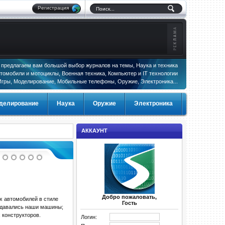
Регистрация
предлагаем вам большой выбор журналов на темы, Наука и техника
томобили и мотоциклы, Военная техника, Компьютер и IT технологии
Игры, Моделирование, Мобильные телефоны, Оружие, Электроника...
делирование
Наука
Оружие
Электроника
АККАУНТ
Добро пожаловать,
х автомобилей в стиле
Гость
оздавались наши машины;
 конструкторов.
Логин: