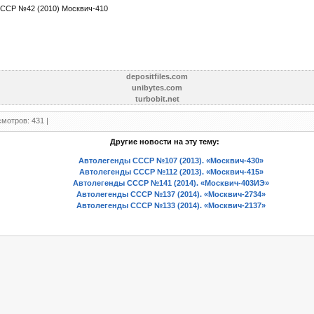
ССР №42 (2010) Москвич-410
depositfiles.com
unibytes.com
turbobit.net
мотров: 431 |
Другие новости на эту тему:
Автолегенды СССР №107 (2013). «Москвич-430»
Автолегенды СССР №112 (2013). «Москвич-415»
Автолегенды СССР №141 (2014). «Москвич-403ИЭ»
Автолегенды СССР №137 (2014). «Москвич-2734»
Автолегенды СССР №133 (2014). «Москвич-2137»