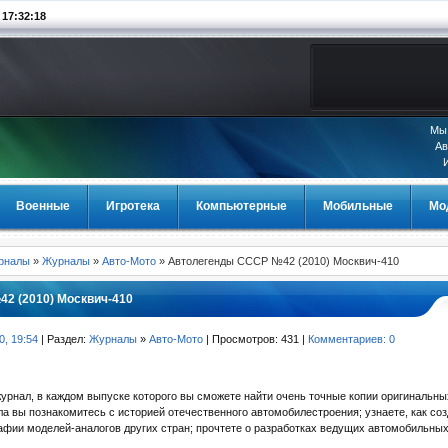
7:32:18
Мы 
Ав
Военные
Игротека
Компьютерные
Мобильные
Мо
урналы
»
Журналы
»
Авто-Мото
» Автолегенды СССР №42 (2010) Москвич-410
2 (2010) Москвич-410
0, 19:54
| Раздел:
Журналы
»
Авто-Мото
| Просмотров: 431 |
Комментариев: 0
журнал, в каждом выпуске которого вы сможете найти очень точные копии оригинальны
ала вы познакомитесь с историей отечественного автомобилестроения; узнаете, как с
фии моделей-аналогов других стран; прочтете о разработках ведущих автомобильных