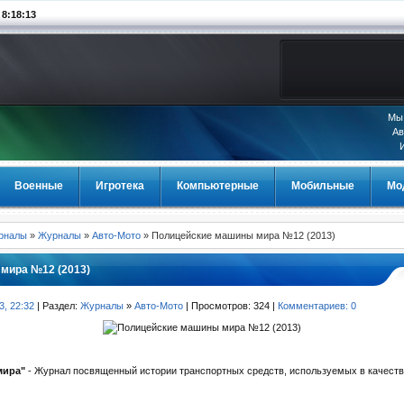
:18:13
Мы 
Ав
Военные
Игротека
Компьютерные
Мобильные
Мо
урналы
»
Журналы
»
Авто-Мото
» Полицейские машины мира №12 (2013)
мира №12 (2013)
3, 22:32
| Раздел:
Журналы
»
Авто-Мото
| Просмотров: 324 |
Комментариев: 0
мира"
- Журнал посвященный истории транспортных средств, используемых в качеств