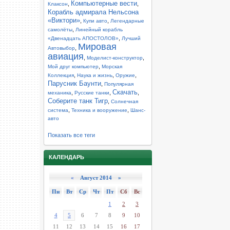
Компьютерные вести
,
,
Клаксон
Корабль адмирала Нельсона
«Виктори»
,
,
Купи авто
Легендарные
,
самолёты
Линейный корабль
,
«Двенадцать АПОСТОЛОВ»
Лучший
Мировая
,
Автовыбор
авиация
,
,
Моделист-конструктор
,
Мой друг компьютер
Морская
,
,
,
Коллекция
Наука и жизнь
Оружие
Парусник Баунти
,
Популярная
Скачать
,
,
,
механика
Русские танки
Соберите танк Тигр
,
Солнечная
,
,
система
Техника и вооружение
Шанс-
авто
Показать все теги
КАЛЕНДАРЬ
«
Август 2014 »
Пн
Вт
Ср
Чт
Пт
Сб
Вс
1
2
3
4
5
6
7
8
9
10
11
12
13
14
15
16
17