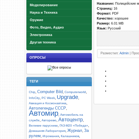
Название:
Полицейские м
Моделирование
Страниц:
16
Наука и Техника
Формат:
PDF
Качество:
хорошее
Оружие
Размер:
6.01 MB
Фото, Видео, Аудио
Язык:
Русский
Электроника
Другая техника
Разместил:
Admin
| Прос
ОПРОСЫ
ТЕГИ
Computer Bild
,
,
,
Chip
Computerworld
Upgrade
,
,
,
InfoCity
PC Week
,
Авиация и Космонавтика
Автолегенды СССР
,
Автомир
,
Автомобиль на
Автоцентр
,
,
,
службе
Авторевю
,
,
Великие парусники
ГАЗ-М20 «Победа»
Журнал
За
,
,
Домашняя Лаборатория
рулем
,
,
,
Игромания
Калашников