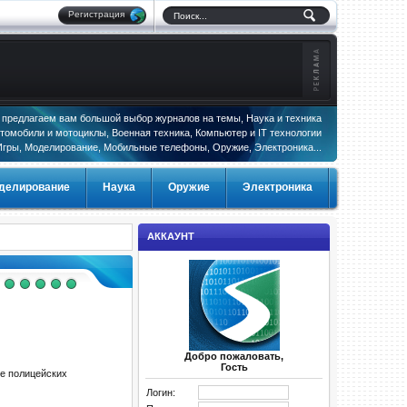
Регистрация
предлагаем вам большой выбор журналов на темы, Наука и техника
томобили и мотоциклы, Военная техника, Компьютер и IT технологии
Игры, Моделирование, Мобильные телефоны, Оружие, Электроника...
делирование
Наука
Оружие
Электроника
АККАУНТ
Добро пожаловать,
Гость
е полицейских
Логин: