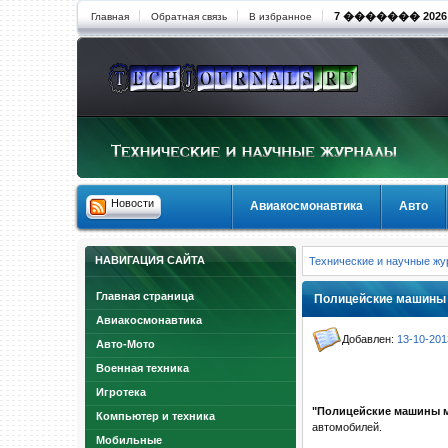
7 ������� 2026 8
Главная
Обратная связь
В избранное
Новости
Авиакосмонавтика
Авто
НАВИГАЦИЯ САЙТА
Технические и научные ж
Главная страница
Полицейские машины 
Авиакосмонавтика
Добавлен:
13-10-201
Авто-Мото
Военная техника
Игротека
"Полицейские машины 
Компьютер и техника
автомобилей.
Мобильные