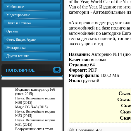
of the Year, World Car of the Year
Van of the Year. Издание по и
Мобильные
категории «Автомобильные из
Моделирование
«Авторевю» ведет ряд уникаль
Наука и Техника
автомобилей на базе полиго
Оружие
автомобилей по методике Eur
тесты детских сидений, топли
Фото, Видео, Аудио
аксессуаров и т.д.
Электроника
Название:
Авторевю №14 (июл
Другая техника
Качество:
высокое
Страниц:
64
Формат:
PDF
ПОПУЛЯРНОЕ
Размер файла:
100,2 МБ
Язык:
русский
Моделист-конструктор №6
Скача
(июнь 2015)
Наука. Величайшие теории
Скача
№30 (2015)
Скач
Magic CG №48 (2015)
Скач
Наука. Величайшие теории
№33 (2015)
Скач
Наука. Величайшие теории
№31 (2015)
Вооруженные силы стран
Просмотров: 479