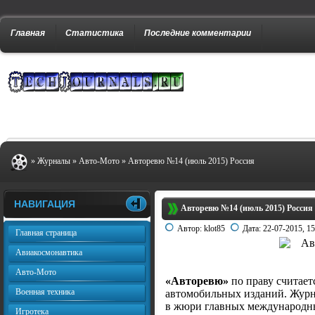
Главная
Статистика
Последние комментарии
»
Журналы
»
Авто-Мото
» Авторевю №14 (июль 2015) Россия
НАВИГАЦИЯ
Авторевю №14 (июль 2015) Россия
Автор:
klot85
Дата:
22-07-2015, 15
Главная страница
Авиакосмонавтика
Авто-Мото
«Авторевю»
по праву считает
Военная техника
автомобильных изданий. Жур
в жюри главных международны
Игротека