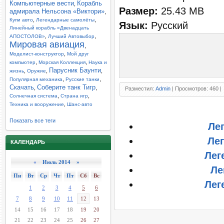
Компьютерные вести
Корабль
,
Размер:
25.43 MB
адмирала Нельсона «Виктори»
,
,
,
Купи авто
Легендарные самолёты
Язык:
Русский
Линейный корабль «Двенадцать
,
,
АПОСТОЛОВ»
Лучший Автовыбор
Мировая авиация
,
,
Моделист-конструктор
Мой друг
,
,
компьютер
Морская Коллекция
Наука и
Парусник Баунти
,
,
,
жизнь
Оружие
,
,
Популярная механика
Русские танки
Скачать
Соберите танк Тигр
,
,
Разместил:
Admin
| Просмотров: 460 |
,
,
Солнечная система
Страна игр
,
Техника и вооружение
Шанс-авто
Показать все теги
Ле
Лег
КАЛЕНДАРЬ
Лег
«
Июль 2014 »
Ле
Пн
Вт
Ср
Чт
Пт
Сб
Вс
Лег
1
2
3
4
5
6
7
8
9
10
11
12
13
14
15
16
17
18
19
20
21
22
23
24
25
26
27