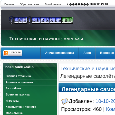
7 ������� 2026 12:49:10
Главная
Обратная связь
В избранное
Новости
Авиакосмонавтика
Авто
Военные
НАВИГАЦИЯ САЙТА
Технические и научны
Легендарные самолёты
Главная страница
Авиакосмонавтика
Легендарные самол
Авто-Мото
Военная техника
Добавлен:
10-10-2
Игротека
Компьютер и техника
Просмотров: 460 |
Ком
Мобильные