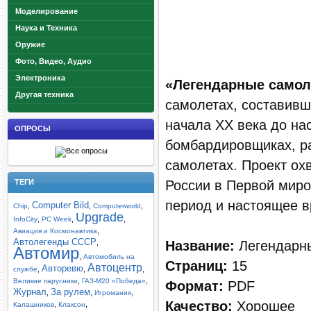
Моделирование
Наука и Техника
Оружие
Фото, Видео, Аудио
Электроника
«Легендарные само
Другая техника
самолетах, составивш
начала XX века до на
ОПРОСЫ
бомбардировщиках, р
самолетах. Проект ох
России в Первой миро
ТЕГИ
период и настоящее в
Computer Bild
,
,
,
Chip
Computerworld
Upgrade
,
,
,
InfoCity
PC Week
,
Авиация и Космонавтика
Автолегенды СССР
Название:
Легендарны
,
Автомир
,
Автомобиль на
Страниц:
15
Автоцентр
Авторевю
,
,
,
службе
,
,
Великие парусники
ГАЗ-М20 «Победа»
Формат:
PDF
Журнал
За рулем
,
,
,
Игромания
Качество:
Хорошее
,
,
Калашников
Клаксон