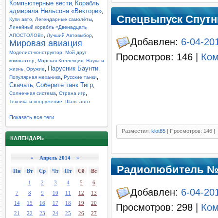
Компьютерные вести
Корабль
,
адмирала Нельсона «Виктори»
,
Cпецвыпуск Спутни
,
,
Купи авто
Легендарные самолёты
Линейный корабль «Двенадцать
,
,
АПОСТОЛОВ»
Лучший Автовыбор
Добавлен:
6-04-20
Мировая авиация
,
,
Моделист-конструктор
Мой друг
Просмотров: 146 |
Ком
,
,
компьютер
Морская Коллекция
Наука и
Парусник Баунти
,
,
,
жизнь
Оружие
,
,
Популярная механика
Русские танки
Скачать
Соберите танк Тигр
,
,
,
,
Солнечная система
Страна игр
,
Техника и вооружение
Шанс-авто
Показать все теги
Разместил:
klot85
| Просмотров: 146 |
КАЛЕНДАРЬ
«
Апрель 2014
»
Радиолюбитель №1
Пн
Вт
Ср
Чт
Пт
Сб
Вс
1
2
3
4
5
6
Добавлен:
6-04-201
7
8
9
10
11
12
13
14
15
16
17
18
19
20
Просмотров: 298 |
Ком
21
22
23
24
25
26
27