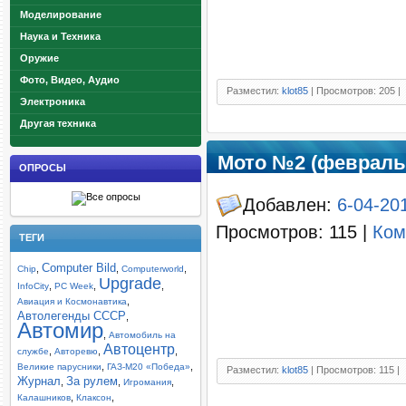
Моделирование
Наука и Техника
Оружие
Фото, Видео, Аудио
Разместил:
klot85
| Просмотров: 205 |
Электроника
Другая техника
Мото №2 (февраль 
ОПРОСЫ
Добавлен:
6-04-20
Просмотров: 115 |
Ком
ТЕГИ
Computer Bild
,
,
,
Chip
Computerworld
Upgrade
,
,
,
InfoCity
PC Week
,
Авиация и Космонавтика
Автолегенды СССР
,
Автомир
,
Автомобиль на
Автоцентр
,
,
,
службе
Авторевю
,
,
Великие парусники
ГАЗ-М20 «Победа»
Разместил:
klot85
| Просмотров: 115 |
Журнал
За рулем
,
,
,
Игромания
,
,
Калашников
Клаксон