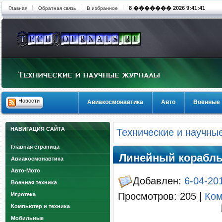
8 ������� 2026 9:41:41
Главная
Обратная связь
В избранное
Новости
Авиакосмонавтика
Авто
Военные
НАВИГАЦИЯ САЙТА
Технические и научны
Главная страница
Линейный корабль
Авиакосмонавтика
Авто-Мото
Добавлен:
6-04-20
Военная техника
Просмотров: 205 |
Ком
Игротека
Компьютер и техника
Мобильные