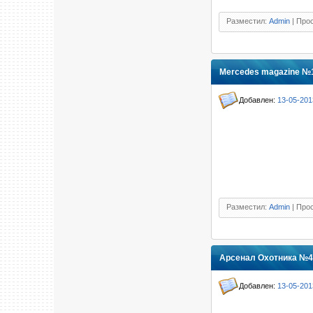
Разместил:
Admin
| Прос
Mercedes magazine №1
Добавлен:
13-05-201
Разместил:
Admin
| Прос
Арсенал Охотника №4 
Добавлен:
13-05-201