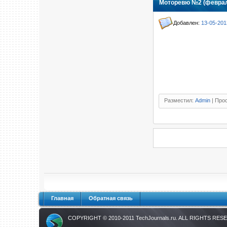
Моторевю №2 (феврал
Добавлен:
13-05-201
Разместил:
Admin
| Прос
Главная
Обратная связь
COPYRIGHT © 2010-2011
TechJournals.ru
. ALL RIGHTS RES