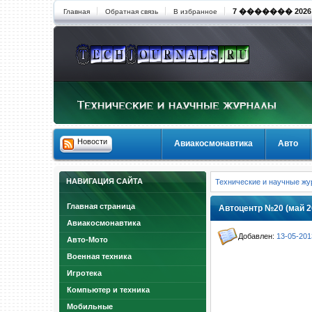
7 ������� 2026 1
Главная
Обратная связь
В избранное
Новости
Авиакосмонавтика
Авто
НАВИГАЦИЯ САЙТА
Технические и научные ж
Главная страница
Автоцентр №20 (май 2
Авиакосмонавтика
Добавлен:
13-05-201
Авто-Мото
Военная техника
Игротека
Компьютер и техника
Мобильные