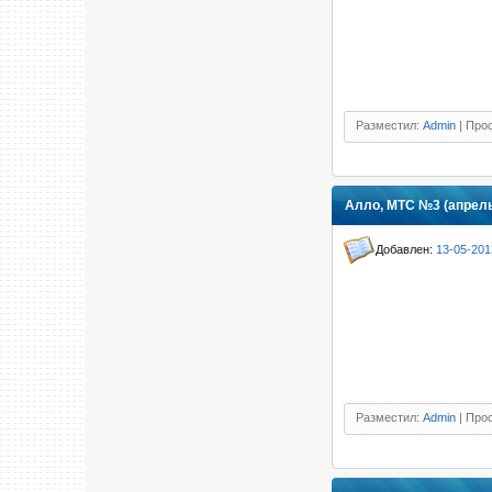
Разместил:
Admin
| Прос
Алло, МТС №3 (апрель
Добавлен:
13-05-201
Разместил:
Admin
| Прос