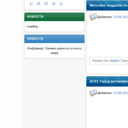
27
28
29
30
31
Mercedes magazine №3
НОВОСТИ
Добавлен:
13-05-201
Loading...
НОВОСТИ
Информер: Свежие новости со всего
мира
Разместил:
Admin
| Прос
АГАТ. Город автомоби
Добавлен:
13-05-201