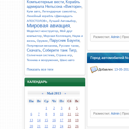
Компьютерные вести
Корабль
,
адмирала Нельсона «Виктори»
,
,
,
Купи авто
Легендарные самолёты
Линейный корабль «Двенадцать
,
,
АПОСТОЛОВ»
Лучший Автовыбор
Мировая авиация
,
,
Моделист-конструктор
Мой друг
,
,
компьютер
Морская Коллекция
Наука и
Разместил:
Admin
| Прос
Парусник Баунти
,
,
,
жизнь
Оружие
,
,
Популярная механика
Русские танки
Скачать
Соберите танк Тигр
,
,
,
,
Солнечная система
Страна игр
Город автомобилей №1
,
Техника и вооружение
Шанс-авто
Добавлен:
13-05-201
Показать все теги
КАЛЕНДАРЬ
«
Май 2013
»
Пн
Вт
Ср
Чт
Пт
Сб
Вс
1
2
3
4
5
Разместил:
Admin
| Прос
6
7
8
9
10
11
12
13
14
15
16
17
18
19
20
21
22
23
24
25
26