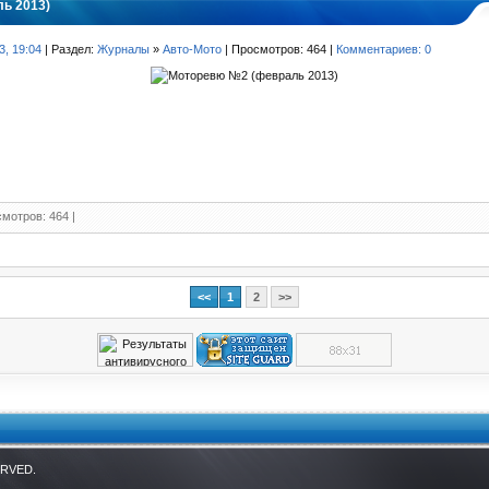
ь 2013)
3, 19:04
| Раздел:
Журналы
»
Авто-Мото
| Просмотров: 464 |
Комментариев: 0
мотров: 464 |
<<
1
2
>>
ERVED.