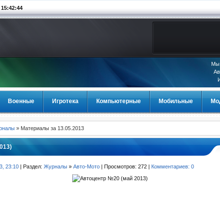
5:42:45
Мы 
Ав
Военные
Игротека
Компьютерные
Мобильные
Мо
урналы
» Материалы за 13.05.2013
013)
3, 23:10
| Раздел:
Журналы
»
Авто-Мото
| Просмотров: 272 |
Комментариев: 0