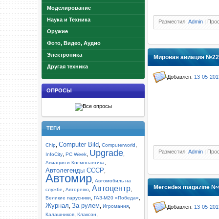
Моделирование
Наука и Техника
Разместил:
Admin
| Прос
Оружие
Фото, Видео, Аудио
Электроника
Мировая авиация №221
Другая техника
Добавлен:
13-05-201
ОПРОСЫ
ТЕГИ
Computer Bild
,
,
,
Chip
Computerworld
Upgrade
Разместил:
Admin
| Прос
,
,
,
InfoCity
PC Week
,
Авиация и Космонавтика
Автолегенды СССР
,
Автомир
,
Автомобиль на
Mercedes magazine №4
Автоцентр
,
,
,
службе
Авторевю
,
,
Великие парусники
ГАЗ-М20 «Победа»
Журнал
За рулем
,
,
,
Игромания
Добавлен:
13-05-201
,
,
Калашников
Клаксон