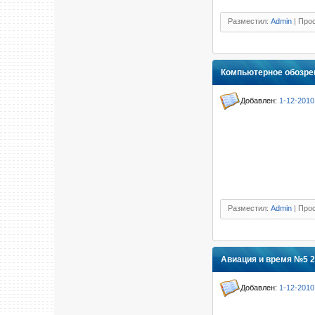
Разместил:
Admin
| Прос
Компьютерное обозрен
Добавлен:
1-12-2010
Разместил:
Admin
| Прос
Авиация и время №5 
Добавлен:
1-12-2010