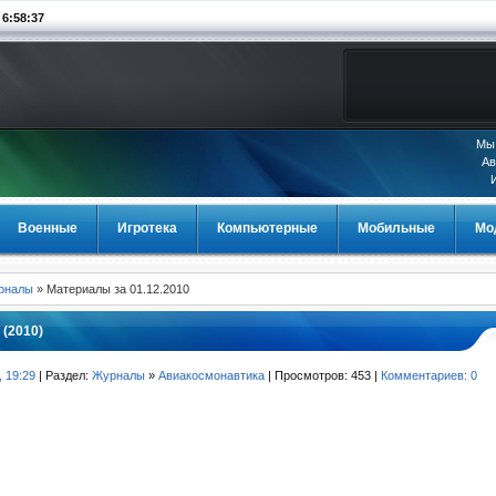
:58:38
Мы 
Ав
Военные
Игротека
Компьютерные
Мобильные
Мо
урналы
» Материалы за 01.12.2010
(2010)
, 19:29
| Раздел:
Журналы
»
Авиакосмонавтика
| Просмотров: 453 |
Комментариев: 0