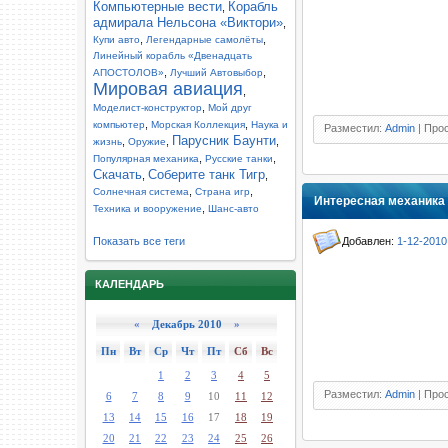
Компьютерные вести
Корабль
,
адмирала Нельсона «Виктори»
,
,
,
Купи авто
Легендарные самолёты
Линейный корабль «Двенадцать
,
,
АПОСТОЛОВ»
Лучший Автовыбор
Мировая авиация
,
,
Моделист-конструктор
Мой друг
,
,
компьютер
Морская Коллекция
Наука и
Разместил:
Admin
| Прос
Парусник Баунти
,
,
,
жизнь
Оружие
,
,
Популярная механика
Русские танки
Скачать
Соберите танк Тигр
,
,
,
,
Солнечная система
Страна игр
Интересная механика 
,
Техника и вооружение
Шанс-авто
Добавлен:
1-12-2010
Показать все теги
КАЛЕНДАРЬ
«
Декабрь 2010
»
Пн
Вт
Ср
Чт
Пт
Сб
Вс
1
2
3
4
5
Разместил:
Admin
| Прос
6
7
8
9
10
11
12
13
14
15
16
17
18
19
20
21
22
23
24
25
26