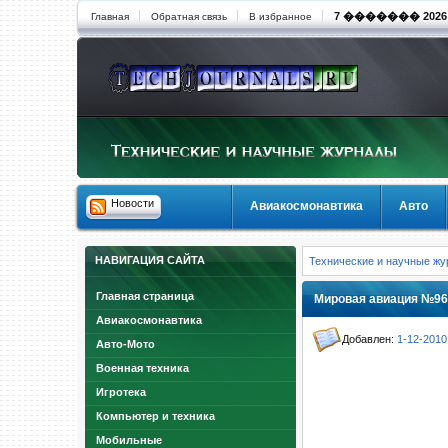
7 ������� 2026 6
Главная
Обратная связь
В избранное
Новости
Авиакосмонавтика
Авто
НАВИГАЦИЯ САЙТА
Технические и научные ж
Главная страница
Мировая авиация №96 
Авиакосмонавтика
Добавлен:
1-12-2010
Авто-Мото
Военная техника
Игротека
Компьютер и техника
Мобильные