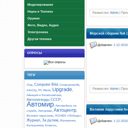
Моделирование
Наука и Техника
Разместил:
Admin
| Прос
Оружие
Фото, Видео, Аудио
Электроника
Морской сборник №6 (
Другая техника
Добавлен:
1-12-2010
ОПРОСЫ
ТЕГИ
Computer Bild
,
,
,
Chip
Computerworld
Upgrade
Разместил:
Admin
| Прос
,
,
,
InfoCity
PC Week
,
Авиация и Космонавтика
Автолегенды СССР
,
Автомир
,
Автомобиль на
Великие парусники №4
Автоцентр
,
,
,
службе
Авторевю
,
,
Великие парусники
ГАЗ-М20 «Победа»
Журнал
За рулем
,
,
,
Игромания
Добавлен:
1-12-2010
,
,
Калашников
Клаксон