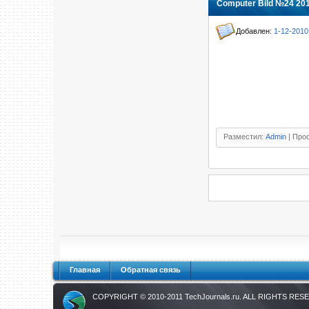
Computer Bild №24 20
Добавлен:
1-12-2010
Разместил:
Admin
| Прос
Главная
Обратная связь
COPYRIGHT © 2010-2011
TechJournals.ru
. ALL RIGHTS RES