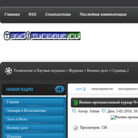
Главная
RSS
Статистика
Последние комментарии
Технические и Научные журналы
»
Журналы
»
Военное дело
» Страница 2
дате
популярности
посещаемос
НАВИГАЦИЯ
Главная
Военно-промышленный курьер №4 
Авиация и Космонавтика
Автор:
Admin
Дата:
5-02-2019, 18
Авто и Мото
Просмотров: 158
Военное дело
Игротека