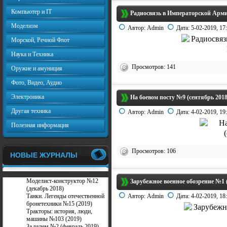
Компьютер и IT
Радиосвязь в Императорской Арми
Моделизм
Автор:
Admin
Дата:
5-02-2019, 17
Морской, Речной Флот
Наука и Техника
Просмотров: 141
Оружие и амуниция
Фото, Видео, Аудио
Электроника
На боевом посту №9 (сентябрь 2018
Другая техника
Автор:
Admin
Дата:
4-02-2019, 19
Полезная информация
Просмотров: 106
НОВЫЕ ЖУРНАЛЫ
Моделист-конструктор №12
Зарубежное военное обозрение №1 
(декабрь 2018)
Танки. Легенды отечественной
Автор:
Admin
Дата:
4-02-2019, 18
бронетехники №15 (2019)
Тракторы: история, люди,
машины №103 (2019)
За рулем №2 (февраль 2019)