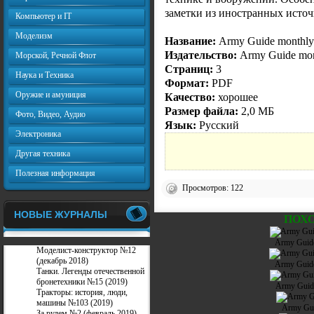
заметки из иностранных источ
Компьютер и IT
Моделизм
Название:
Army Guide monthly
Издательство:
Army Guide mon
Морской, Речной Флот
Страниц:
3
Наука и Техника
Формат:
PDF
Оружие и амуниция
Качество:
хорошее
Размер файла:
2,0 МБ
Фото, Видео, Аудио
Язык:
Русский
Электроника
Другая техника
Полезная информация
Просмотров: 122
НОВЫЕ ЖУРНАЛЫ
ПОХ
Army Guide
Моделист-конструктор №12
(декабрь 2018)
Army Guide
Танки. Легенды отечественной
бронетехники №15 (2019)
Army Guid
Тракторы: история, люди,
машины №103 (2019)
Army Gui
За рулем №2 (февраль 2019)