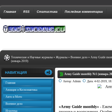
Главная
RSS
Статистика
Последние комментарии
Технические и Научные журналы
»
Журналы
»
Военное дело
» Army Guide mon
(январь 2019)
НАВИГАЦИЯ
Army Guide monthly №1 (январь 20
Автор:
Admin
Дата:
4-02-2019, 18
Главная
Авиация и Космонавтика
Авто и Мото
Военное дело
«Army Guide monthly»
- Ежем
Игротека
технике и вооружении. Особе