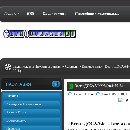
Главная
RSS
Статистика
Последние комментарии
Технические и Научные журналы
»
Журналы
»
Военное дело
» Вести ДОСААФ 
2018)
НАВИГАЦИЯ
Вести ДОСААФ №8 (май 2018)
Автор:
Admin
Дата:
8-05-2018, 13
Главная
Авиация и Космонавтика
Авто и Мото
Военное дело
«Вести ДОСААФ»
- Газета о
Игротека
прикладных видах спорта, про