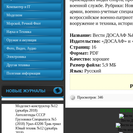
военной службе. Рубрики: Нов
Компьютер и IT
армии, военно-учетные специа
Моделизм
всероссийское военно-патрио
вооружение и техника, истори
Морской, Речной Флот
Наука и Техника
Название:
Вести ДОСААФ №8 
Оружие и амуниция
Издательство:
«ДОСААФ» и «
Страниц:
16
Фото, Видео, Аудио
Формат:
PDF
Электроника
Качество:
хорошее
Размер файла:
5,9 МБ
Другая техника
Язык:
Русский
Полезная информация
p
НОВЫЕ ЖУРНАЛЫ
Просмотров: 346
Моделист-конструктор №12
ПОХ
(декабрь 2018)
Автолегенды СССР
Грузовики Спецвыпуск №5
Вести 
(2018) Урал-43206 Трак-триал
Юный техник №12 (декабрь
Вести мор
2018)