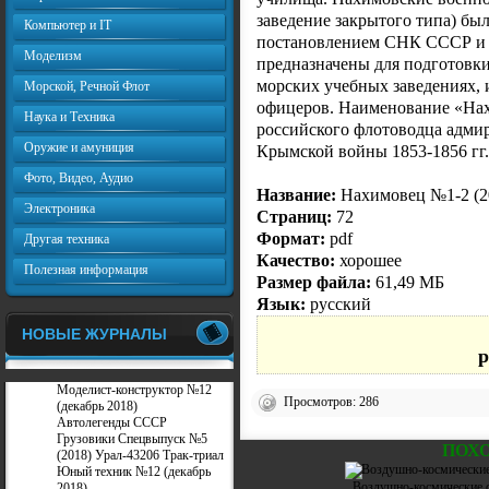
заведение закрытого типа) был
Компьютер и IT
постановлением СНК СССР и Ц
Моделизм
предназначены для подготовк
морских учебных заведениях,
Морской, Речной Флот
офицеров. Наименование «Нах
Наука и Техника
российского флотоводца адми
Оружие и амуниция
Крымской войны 1853-1856 гг.
Фото, Видео, Аудио
Название:
Нахимовец №1-2 (2
Электроника
Страниц:
72
Формат:
pdf
Другая техника
Качество:
хорошее
Полезная информация
Размер файла:
61,49 МБ
Язык:
русский
НОВЫЕ ЖУРНАЛЫ
p
Моделист-конструктор №12
Просмотров: 286
(декабрь 2018)
Автолегенды СССР
Грузовики Спецвыпуск №5
ПОХ
(2018) Урал-43206 Трак-триал
Юный техник №12 (декабрь
Воздушно-космические с
2018)