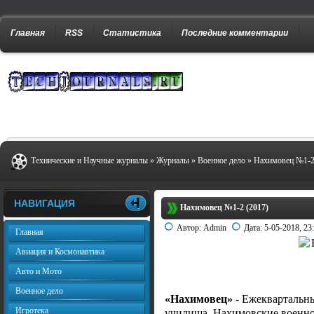
Главная
RSS
Статистика
Последние комментарии
Технические и Научные журналы
»
Журналы
»
Военное дело
» Нахимовец №1-2
НАВИГАЦИЯ
Нахимовец №1-2 (2017)
Автор:
Admin
Дата:
5-05-2018, 23
Главная
Авиация и Космонавтика
Авто и Мото
Военное дело
«Нахимовец»
- Ежеквартальн
Игротека
училища. Нахимовские военно