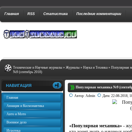
Главная
RSS
Статистика
Последние комментарии
Технические и Научные журналы
»
Журналы
»
Наука и Техника
» Популярная м
№9 (сентябрь 2018)
НАВИГАЦИЯ
Популярная механика №9 (сентябр
Автор:
Admin
Дата:
22-08-2018, 1
Главная
Авиация и Космонавтика
Авто и Мото
Военное дело
«Популярная механика»
- жу
Игротека
кто хочет знать о научных изо