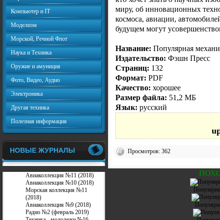
миру, об инновационных техно
Компьютер и IT
космоса, авиации, автомобиле
Моделизм
будущем могут усовершенство
Морской, Речной Флот
Название:
Популярная механик
Наука и Техника
Издательство:
Фэшн Пресс
Оружие и амуниция
Страниц:
132
Формат:
PDF
Фото, Видео, Аудио
Качество:
хорошее
Электроника
Размер файла:
51,2 МБ
Язык:
русский
Другая техника
Полезная информация
u
НОВЫЕ ЖУРНАЛЫ
Просмотров: 362
ПОХ
Авиаколлекция №11 (2018)
Авиаколлекция №10 (2018)
Популярна
Морская коллекция №11
(2018)
Авиаколлекция №9 (2018)
Популярн
Радио №2 (февраль 2019)
Техника - молодежи №16