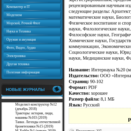
рецензированным научным изд
Компьютер и IT
следующие разделы: Архитект
Моделизм
математические науки, Биолог
Физическое воспитание и спор
Морской, Речной Флот
науки, Филологические науки,
Наука и Техника
Философские науки, Географич
Оружие и амуниция
Химические науки, Государст
коммуникации, Экономические
Фото, Видео, Аудио
Социологические науки, Юрид
Электроника
науки, Медицинские науки, Ф
Другая техника
Название:
Интернаука №20 (м
Полезная информация
Издательство:
ООО «Интерна
Страниц:
90-102
Формат:
PDF
НОВЫЕ ЖУРНАЛЫ
Качество:
хорошее
Размер файла:
8,1 МБ
Язык:
Русский
Моделист-конструктор №12
(декабрь 2018)
Тракторы: история, люди,
машины №103 (2019)
p
Танки. Легенды отечественной
бронетехники №15 (2019)
М-Хобби №1 (январь 2019)