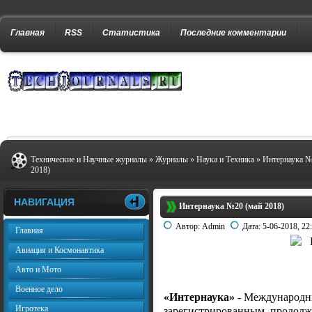
Главная
RSS
Статистика
Последние комментарии
Технические и Научные журналы
»
Журналы
»
Наука и Техника
» Интернаука №
2018)
НАВИГАЦИЯ
Интернаука №20 (май 2018)
Автор:
Admin
Дата:
5-06-2018, 22
Главная
Авиация и Космонавтика
Авто и Мото
Военное дело
«Интернаука»
- Международн
Игротека
зарегистрированным, продо