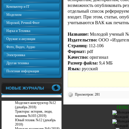
возможность опубликовать рез
Компьютер и IT
отдельный список реферируем
Моделизм
входит. При этом, статьи, оп
учитываются ВАК как печатны
Морской, Речной Флот
Наука и Техника
Название:
Молодой ученый №3
Оружие и амуниция
Издательство:
ООО «Издатель
Страниц:
112-106
Фото, Видео, Аудио
Формат:
pdf
Электроника
Качество:
оригинал
Размер файла:
9,4 МБ
Другая техника
Язык:
русский
Полезная информация
НОВЫЕ ЖУРНАЛЫ
Просмотров: 281
Моделист-конструктор №12
ПОХ
(декабрь 2018)
Тракторы: история, люди,
машины №103 (2019)
Молодой 
Юный техник №12 (декабрь
2018)
Молодой 
Морская коллекция №9 (2018)