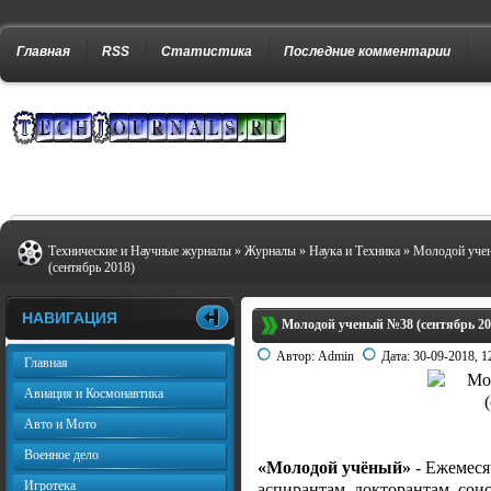
Главная
RSS
Статистика
Последние комментарии
Технические и Научные журналы
»
Журналы
»
Наука и Техника
» Молодой уче
(сентябрь 2018)
НАВИГАЦИЯ
Молодой ученый №38 (сентябрь 20
Автор:
Admin
Дата:
30-09-2018, 1
Главная
Авиация и Космонавтика
Авто и Мото
Военное дело
«Молодой учёный»
- Ежемеся
Игротека
аспирантам, докторантам, сои