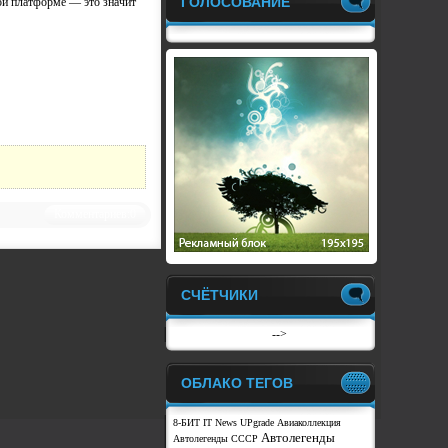
ГОЛОСОВАНИЕ
ной платформе — это значит
Комментариев:0
СЧЁТЧИКИ
-->
ОБЛАКО ТЕГОВ
8-БИТ
IT News
UPgrade
Авиаколлекция
Автолегенды
Автолегенды СССР