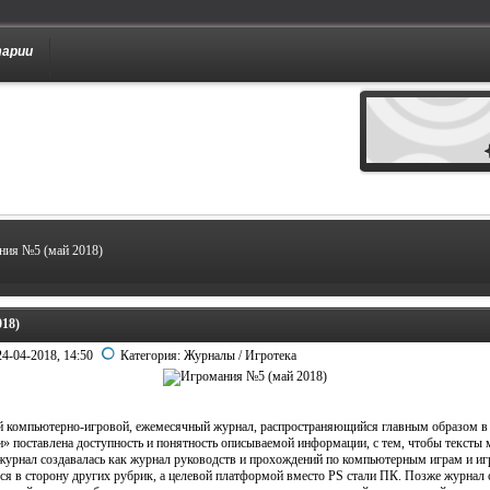
тарии
ния №5 (май 2018)
18)
24-04-2018, 14:50
Категория:
Журналы
/
Игротека
 компьютерно-игровой, ежемесячный журнал, распространяющийся главным образом в 
» поставлена доступность и понятность описываемой информации, с тем, чтобы тексты
журнал создавалась как журнал руководств и прохождений по компьютерным играм и игра
ся в сторону других рубрик, а целевой платформой вместо PS стали ПК. Позже журнал