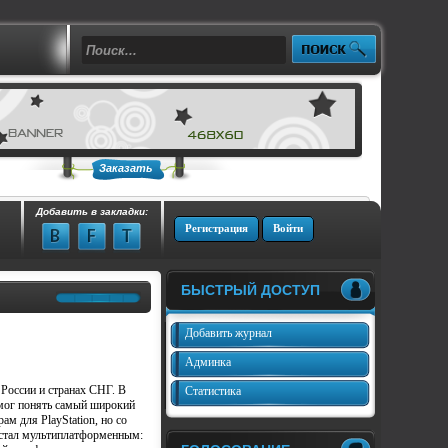
Заказать
Добавить в закладки:
Регистрация
Войти
БЫСТРЫЙ ДОСТУП
Добавить журнал
Админка
России и странах СНГ. В
Статистика
 мог понять самый широкий
м для PlayStation, но со
 стал мультиплатформенным: