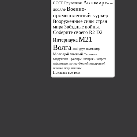
Автомир
СССР Грузовики
Вести
Военно-
ДОСААФ
промышленный курьер
Вооруженные силы стран
мира
Звёздные войны.
Соберите своего R2-D2
М21
Интернаука
Волга
Мой друг компьютер
Молодой ученый
Техника и
вооружение
Тракторы: история
Экспресс-
информация по зарубежной электронной
технике
люди
машины
Показать все теги