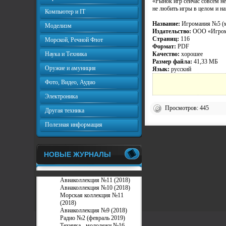
«Рынок игр сейчас совсем не
не любить игры в целом и на
Компьютер и IT
Название:
Игромания №5 (м
Моделизм
Издательство:
ООО «Игром
Страниц:
116
Морской, Речной Флот
Формат:
PDF
Наука и Техника
Качество:
хорошее
Размер файла:
41,33 МБ
Оружие и амуниция
Язык:
русский
Фото, Видео, Аудио
Электроника
Просмотров: 445
Другая техника
Полезная информация
НОВЫЕ ЖУРНАЛЫ
Авиаколлекция №11 (2018)
Авиаколлекция №10 (2018)
Морская коллекция №11
(2018)
Авиаколлекция №9 (2018)
Радио №2 (февраль 2019)
Техника - молодежи №16