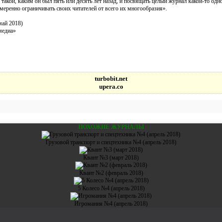
 такой, каким он был пять или десять лет назад, и посвящать целый журнал какой-то од
меренно ограничивать своих читателей от всего их многообразия».
ай 2018)
едиа»
turbobit.net
upera.co
ПОХОЖИЕ ЖУРНАЛЫ
Грузовой транспорт и cпецтехника №4 (апрель 2018)
Квант №3 (март 2018)
Квант №2 (февраль 2018)
5 Колесо №4 (апрель 2018)
Игромания №4 (апрель 2018)