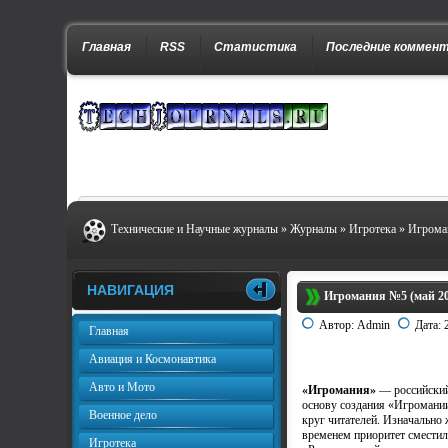
Главная
RSS
Статистика
Последние коммен
Технические и Научные журналы
»
Журналы
»
Игротека
» Игрома
НАВИГАЦИЯ
Игромания №5 (май 20
Автор:
Admin
Дата:
Главная
Авиация и Космонавтика
Авто и Мото
«Игромания»
— российский
основу создания «Игромании
Военное дело
круг читателей. Изначально 
временем приоритет сместил
Игротека