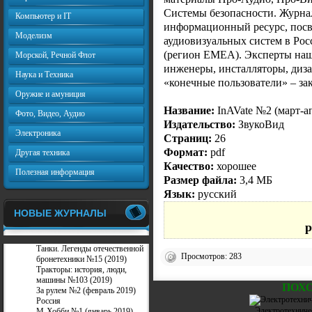
Системы безопасности. Журна
Компьютер и IT
информационный ресурс, пос
Моделизм
аудиовизуальных систем в Рос
(регион EMEA). Эксперты наш
Морской, Речной Флот
инженеры, инсталляторы, диза
Наука и Техника
«конечные пользователи» – за
Оружие и амуниция
Название:
InAVate №2 (март-а
Фото, Видео, Аудио
Издательство:
ЗвукоВид
Электроника
Страниц:
26
Формат:
pdf
Другая техника
Качество:
хорошее
Полезная информация
Размер файла:
3,4 МБ
Язык:
русский
НОВЫЕ ЖУРНАЛЫ
p
Танки. Легенды отечественной
Просмотров: 283
бронетехники №15 (2019)
Тракторы: история, люди,
машины №103 (2019)
ПОХ
За рулем №2 (февраль 2019)
Россия
Электротехниче
М-Хобби №1 (январь 2019)