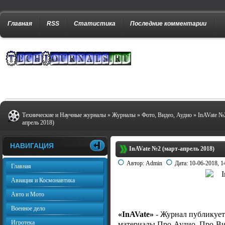
Главная
RSS
Статистика
Последние комментарии
Технические и Научные журналы
»
Журналы
»
Фото, Видео, Аудио
» InAVate №
апрель 2018)
НАВИГАЦИЯ
InAVate №2 (март-апрель 2018)
Автор:
Admin
Дата:
10-06-2018, 1
Главная
Авиация и Космонавтика
Авто и Мото
Военное дело
«InAVate»
- Журнал публикует
Игротека
материалы Про-Аудио, Про-Ви