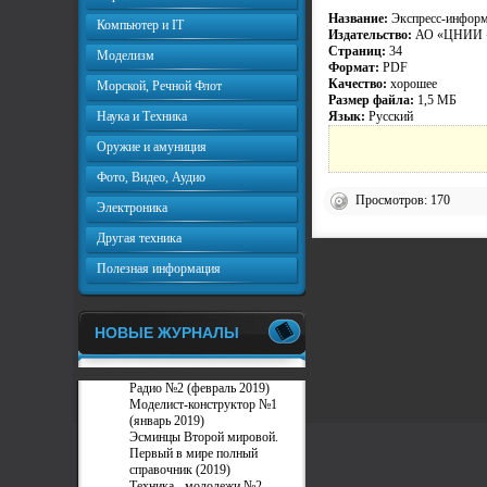
Название:
Экспресс-информа
Компьютер и IT
Издательство:
АО «ЦНИИ «
Страниц:
34
Моделизм
Формат:
PDF
Качество:
хорошее
Морской, Речной Флот
Размер файла:
1,5 МБ
Наука и Техника
Язык:
Русский
Оружие и амуниция
Фото, Видео, Аудио
Просмотров: 170
Электроника
Другая техника
Полезная информация
НОВЫЕ ЖУРНАЛЫ
Радио №2 (февраль 2019)
Моделист-конструктор №1
(январь 2019)
Эсминцы Второй мировой.
Первый в мире полный
справочник (2019)
Техника - молодежи №2