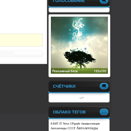
ГОЛОСОВАНИЕ
Комментариев:0
СЧЁТЧИКИ
-->
ОБЛАКО ТЕГОВ
8-БИТ
IT News
UPgrade
Авиаколлекция
Автолегенды
Автолегенды СССР