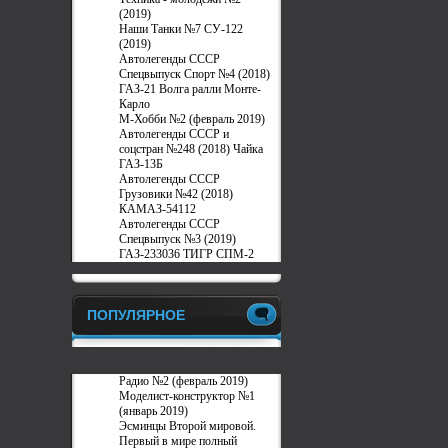
(2019)
Наши Танки №7 СУ-122
(2019)
Автолегенды СССР
Спецвыпуск Спорт №4 (2018)
ГАЗ-21 Волга ралли Монте-
Карло
М-Хобби №2 (февраль 2019)
Автолегенды СССР и
соцстран №248 (2018) Чайка
ГАЗ-13Б
Автолегенды СССР
Грузовики №42 (2018)
КАМАЗ-54112
Автолегенды СССР
Спецвыпуск №3 (2019)
ГАЗ-233036 ТИГР СПМ-2
ПОПУЛЯРНОЕ
Радио №2 (февраль 2019)
Моделист-конструктор №1
(январь 2019)
Эсминцы Второй мировой.
Первый в мире полный