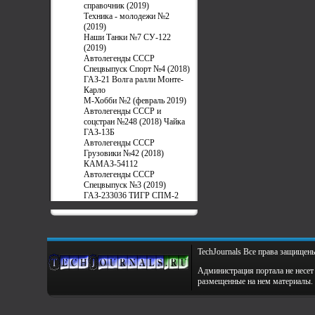
справочник (2019)
Техника - молодежи №2
(2019)
Наши Танки №7 СУ-122
(2019)
Автолегенды СССР
Спецвыпуск Спорт №4 (2018)
ГАЗ-21 Волга ралли Монте-
Карло
М-Хобби №2 (февраль 2019)
Автолегенды СССР и
соцстран №248 (2018) Чайка
ГАЗ-13Б
Автолегенды СССР
Грузовики №42 (2018)
КАМАЗ-54112
Автолегенды СССР
Спецвыпуск №3 (2019)
ГАЗ-233036 ТИГР СПМ-2
TechJournals Все права защищен
Администрация портала не несет 
размещенные на нем материалы.