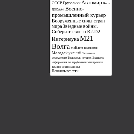
Автомир
СССР Грузовики
Вести
Военно-
ДОСААФ
промышленный курьер
Вооруженные силы стран
мира
Звёздные войны.
Соберите своего R2-D2
М21
Интернаука
Волга
Мой друг компьютер
Молодой ученый
Техника и
вооружение
Тракторы: история
Экспресс-
информация по зарубежной электронной
технике
люди
машины
Показать все теги