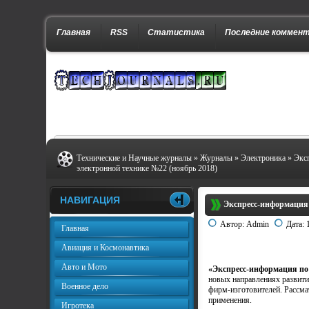
Главная
RSS
Статистика
Последние коммен
Технические и Научные журналы
»
Журналы
»
Электроника
» Экс
электронной технике №22 (ноябрь 2018)
НАВИГАЦИЯ
Экспресс-информация 
Автор:
Admin
Дата:
Главная
Авиация и Космонавтика
Авто и Мото
«Экспресс-информация по
новых направлениях развити
Военное дело
фирм-изготовителей. Рассма
применения.
Игротека