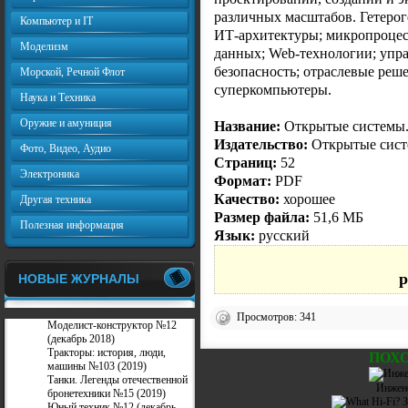
различных масштабов. Гетеро
Компьютер и IT
ИТ-архитектуры; микропроцес
Моделизм
данных; Web-технологии; упр
безопасность; отраслевые реш
Морской, Речной Флот
суперкомпьютеры.
Наука и Техника
Оружие и амуниция
Название:
Открытые системы.
Издательство:
Открытые сис
Фото, Видео, Аудио
Страниц:
52
Электроника
Формат:
PDF
Качество:
хорошее
Другая техника
Размер файла:
51,6 МБ
Полезная информация
Язык:
русский
p
НОВЫЕ ЖУРНАЛЫ
Просмотров: 341
Моделист-конструктор №12
(декабрь 2018)
Тракторы: история, люди,
ПОХ
машины №103 (2019)
Танки. Легенды отечественной
Инжен
бронетехники №15 (2019)
Юный техник №12 (декабрь