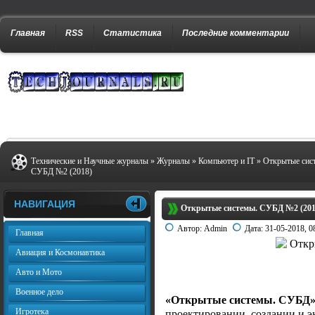
Главная
RSS
Статистика
Последние комментарии
Технические и Научные журналы
»
Журналы
»
Компьютер и IT
» Открытые сис
СУБД №2 (2018)
НАВИГАЦИЯ
Открытые системы. СУБД №2 (201
Автор:
Admin
Дата:
31-05-2018, 0
Главная
Авиация и Космонавтика
Авто и Мото
Военное дело
«Открытые системы. СУБД
Игротека
проектировании, создании и 