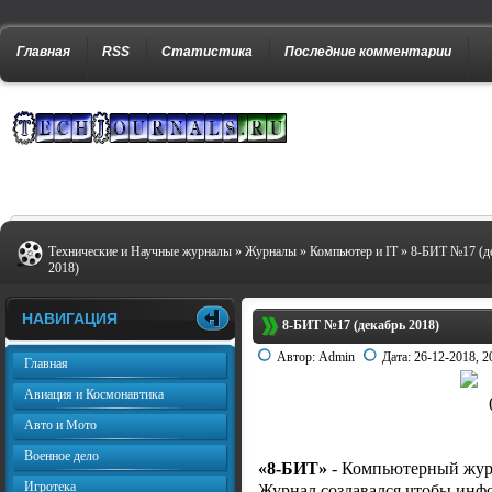
Главная
RSS
Статистика
Последние комментарии
Технические и Научные журналы
»
Журналы
»
Компьютер и IT
» 8-БИТ №17 (д
2018)
НАВИГАЦИЯ
8-БИТ №17 (декабрь 2018)
Автор:
Admin
Дата:
26-12-2018, 2
Главная
Авиация и Космонавтика
Авто и Мото
Военное дело
«8-БИТ»
- Компьютерный журн
Игротека
Журнал создавался чтобы инф