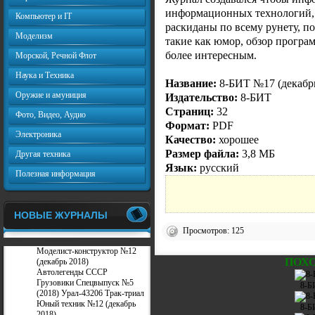
информационных технологий, к
Компьютер и IT
раскиданы по всему рунету, п
Моделизм
такие как юмор, обзор програ
более интересным.
Морской, Речной Флот
Наука и Техника
Название:
8-БИТ №17 (декабрь
Оружие и амуниция
Издательство:
8-БИТ
Страниц:
32
Фото, Видео, Аудио
Формат:
PDF
Электроника
Качество:
хорошее
Размер файла:
3,8 МБ
Другая техника
Язык:
русский
Полезная информация
НОВЫЕ ЖУРНАЛЫ
Просмотров: 125
Моделист-конструктор №12
ПОХ
(декабрь 2018)
Автолегенды СССР
Грузовики Спецвыпуск №5
8-Б
(2018) Урал-43206 Трак-триал
Юный техник №12 (декабрь
8-Б
2018)