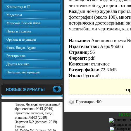
читательской аудитории - от 
Компьютер и IT
Каждый номер журнала проил
Моделизм
фотографий (около 100), мног
исторически достоверными ок
Морской, Речной Флот
масштабными чертежами, как п
Наука и Техника
Оружие и амуниция
Название:
Авиация и время №
Издательство:
АэроХобби
Фото, Видео, Аудио
Страниц:
56
Электроника
Формат:
pdf
Качество:
отличное
Другая техника
Размер файла:
72,3 МБ
Полезная информация
Язык:
Русский
u
НОВЫЕ ЖУРНАЛЫ
Просмотров: 409
Танки. Легенды отечественной
бронетехники №15 (2019)
Тракторы: история, люди,
ПОХ
машины №103 (2019)
За рулем №2 (февраль 2019)
Авиация и ко
Россия
М-Хобби №1 (январь 2019)