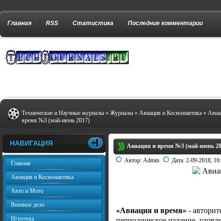
Главная
RSS
Статистика
Последние комментарии
Технические и Научные журналы
»
Журналы
»
Авиация и Космонавтика
» Авиа
время №3 (май-июнь 2017)
НАВИГАЦИЯ
Авиация и время №3 (май-июнь 20
Автор:
Admin
Дата:
2-09-2018, 16
Главная
Авиация и Космонавтика
Авто и Мото
Военное дело
«Авиация и время»
- авторит
Игротека
периодическое издание, удов