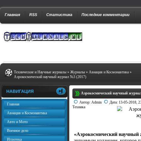
Главная
RSS
Статистика
Последние комментарии
Технические и Научные журналы
»
Журналы
»
Авиация и Космонавтика
»
Аэрокосмический научный журнал №3 (2017)
НАВИГАЦИЯ
Аэрокосмический научный журнал
Автор:
Admin
Дата:
13-05-2018, 2
Главная
Техника
Авиация и Космонавтика
Авто и Мото
Военное дело
«Аэрокосмический научный
Игротека
зируемым изданием, которое 