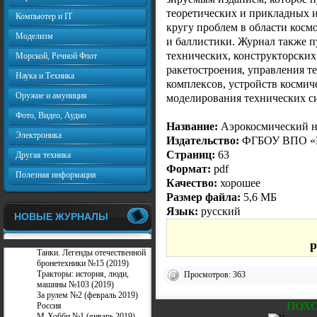
теоретических и прикладных 
Компьютер и IT
кругу проблем в области косм
Моделизм
и баллистики. Журнал также 
технических, конструкторских
Морской, Речной Флот
ракетостроения, управления т
Наука и Техника
комплексов, устройств космич
Оружие и амуниция
моделирования технических с
Фото, Видео, Аудио
Название:
Аэрокосмический н
Электроника
Издательство:
ФГБОУ ВПО «М
Страниц:
63
Другая техника
Формат:
pdf
Полезная информация
Качество:
хорошее
Размер файла:
5,6 МБ
Язык:
русский
НОВЫЕ ЖУРНАЛЫ
p
Танки. Легенды отечественной
бронетехники №15 (2019)
Тракторы: история, люди,
Просмотров: 363
машины №103 (2019)
За рулем №2 (февраль 2019)
ПОХ
Россия
М-Хобби №1 (январь 2019)