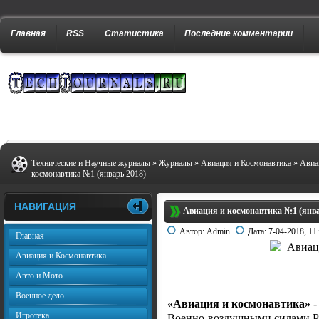
Главная
RSS
Статистика
Последние комментарии
Технические и Научные журналы
»
Журналы
»
Авиация и Космонавтика
» Авиа
космонавтика №1 (январь 2018)
НАВИГАЦИЯ
Авиация и космонавтика №1 (янва
Автор:
Admin
Дата:
7-04-2018, 11
Главная
Авиация и Космонавтика
Авто и Мото
Военное дело
«Авиация и космонавтика»
-
Игротека
Военно-воздушными силами Р