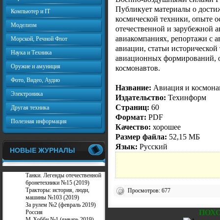
Публикует материалы о дости
Компьютер и IT
космической техники, опыте о
Моделизм
отечественной и зарубежной а
авиакомпаниях, репортажи с а
Морской, Речной Флот
авиации, статьи исторической 
Наука и Техника
авиационных формирований, о
Оружие и амуниция
космонавтов.
Фото, Видео, Аудио
Название:
Авиация и космонав
Электроника
Издательство:
Техинформ
Страниц:
60
Другая техника
Формат:
PDF
Полезная информация
Качество:
хорошее
Размер файла:
52,15 МБ
Язык:
Русский
НОВЫЕ ЖУРНАЛЫ
Танки. Легенды отечественной
бронетехники №15 (2019)
Тракторы: история, люди,
Просмотров: 677
машины №103 (2019)
За рулем №2 (февраль 2019)
ПОХ
Россия
М-Хобби №1 (январь 2019)