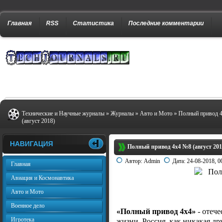
Главная
RSS
Статистика
Последние комментарии
Технические и Научные журналы
»
Журналы
»
Авто и Мото
» Полный привод 
(август 2018)
НАВИГАЦИЯ
Полный привод 4x4 №8 (август 201
Автор:
Admin
Дата:
24-08-2018, 0
Главная
Авиация и Космонавтика
Авто и Мото
Военное дело
«Полный привод 4х4»
- отеч
Игротека
жизни. Россия, как никакая дру