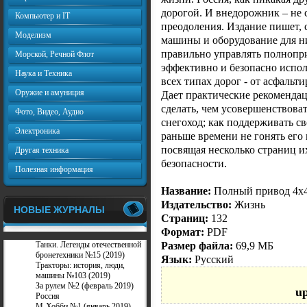
дорогой. И внедорожник – не 
Компьютер и IT
преодоления. Издание пишет, 
Моделизм
машины и оборудование для ни
правильно управлять полнопр
Морской, Речной Флот
эффективно и безопасно испо
Наука и Техника
всех типах дорог - от асфальт
Оружие и амуниция
Дает практические рекоменда
сделать, чем усовершенствова
Фото, Видео, Аудио
снегоход; как поддерживать с
Электроника
раньше времени не гонять его 
посвящая несколько страниц и
Другая техника
безопасности.
Полезная информация
Название:
Полный привод 4x4 
Издательство:
Жизнь
НОВЫЕ ЖУРНАЛЫ
Страниц:
132
Формат:
PDF
Размер файла:
69,9 МБ
Танки. Легенды отечественной
бронетехники №15 (2019)
Язык:
Русский
Тракторы: история, люди,
машины №103 (2019)
За рулем №2 (февраль 2019)
u
Россия
М-Хобби №1 (январь 2019)