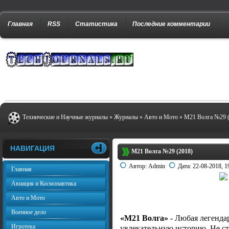
Главная
RSS
Статистика
Последние комментарии
Технические и Научные журналы
»
Журналы
»
Авто и Мото
» М21 Волга №29 (
НАВИГАЦИЯ
М21 Волга №29 (2018)
Автор:
Admin
Дата:
22-08-2018, 1
Главная
Авиация и Космонавтика
Авто и Мото
Военное дело
«М21 Волга»
- Любая легенда
Игротека
увлекательную историю. Не ст