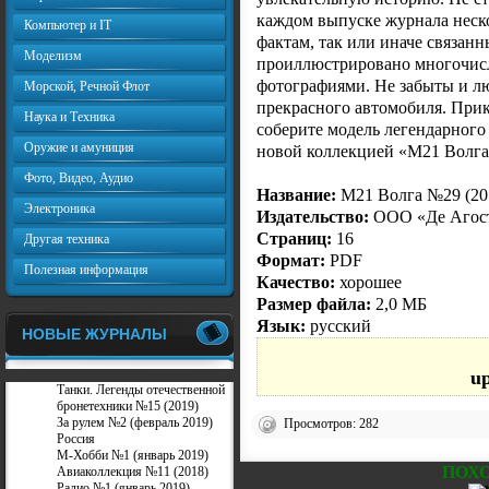
каждом выпуске журнала неск
Компьютер и IT
фактам, так или иначе связанн
Моделизм
проиллюстрировано многочи
фотографиями. Не забыты и лю
Морской, Речной Флот
прекрасного автомобиля. Прик
Наука и Техника
соберите модель легендарного 
Оружие и амуниция
новой коллекцией «М21 Волга
Фото, Видео, Аудио
Название:
М21 Волга №29 (20
Электроника
Издательство:
ООО «Де Агос
Страниц:
16
Другая техника
Формат:
PDF
Полезная информация
Качество:
хорошее
Размер файла:
2,0 МБ
Язык:
русский
НОВЫЕ ЖУРНАЛЫ
u
Танки. Легенды отечественной
бронетехники №15 (2019)
За рулем №2 (февраль 2019)
Просмотров: 282
Россия
М-Хобби №1 (январь 2019)
ПОХ
Авиаколлекция №11 (2018)
Радио №1 (январь 2019)