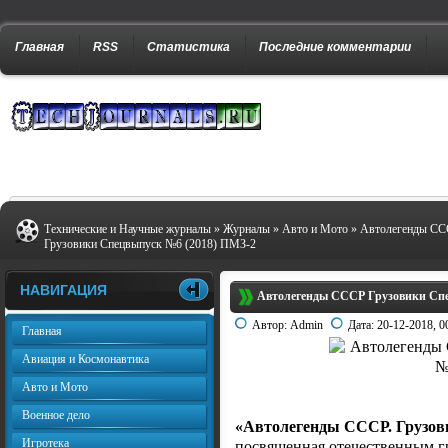
Главная
RSS
Статистика
Последние комментарии
Технические и Научные журналы
»
Журналы
»
Авто и Мото
» Автолегенды С
Грузовики Спецвыпуск №6 (2018) ПМЗ-2
НАВИГАЦИЯ
Автолегенды СССР Грузовики Спе
Автор:
Admin
Дата:
20-12-2018, 0
Главная
Авиация и Космонавтика
Авто и Мото
Военное дело
«Автолегенды СССР. Грузов
Игротека
посвященная отечественным г