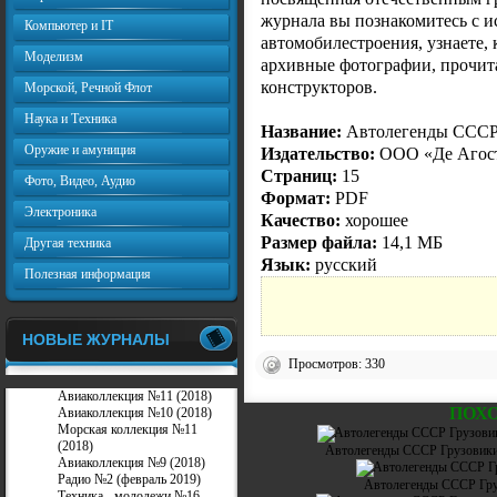
журнала вы познакомитесь с и
Компьютер и IT
автомобилестроения, узнаете,
Моделизм
архивные фотографии, прочит
конструкторов.
Морской, Речной Флот
Наука и Техника
Название:
Автолегенды СССР 
Оружие и амуниция
Издательство:
ООО «Де Агос
Страниц:
15
Фото, Видео, Аудио
Формат:
PDF
Электроника
Качество:
хорошее
Размер файла:
14,1 МБ
Другая техника
Язык:
русский
Полезная информация
НОВЫЕ ЖУРНАЛЫ
Просмотров: 330
Авиаколлекция №11 (2018)
ПОХ
Авиаколлекция №10 (2018)
Морская коллекция №11
(2018)
Автолегенды СССР Грузовик
Авиаколлекция №9 (2018)
Радио №2 (февраль 2019)
Автолегенды СССР Гру
Техника - молодежи №16