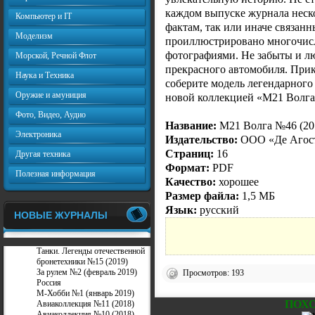
каждом выпуске журнала неск
Компьютер и IT
фактам, так или иначе связанн
Моделизм
проиллюстрировано многочи
фотографиями. Не забыты и лю
Морской, Речной Флот
прекрасного автомобиля. Прик
Наука и Техника
соберите модель легендарного 
Оружие и амуниция
новой коллекцией «М21 Волга
Фото, Видео, Аудио
Название:
М21 Волга №46 (20
Электроника
Издательство:
ООО «Де Агос
Страниц:
16
Другая техника
Формат:
PDF
Полезная информация
Качество:
хорошее
Размер файла:
1,5 МБ
Язык:
русский
НОВЫЕ ЖУРНАЛЫ
Танки. Легенды отечественной
бронетехники №15 (2019)
За рулем №2 (февраль 2019)
Просмотров: 193
Россия
М-Хобби №1 (январь 2019)
ПОХ
Авиаколлекция №11 (2018)
Авиаколлекция №10 (2018)