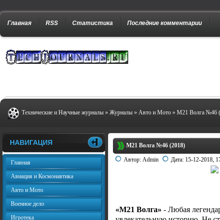
Главная
RSS
Статистика
Последние комментарии
Технические и Научные журналы
»
Журналы
»
Авто и Мото
» М21 Волга №46 (
НАВИГАЦИЯ
М21 Волга №46 (2018)
Автор:
Admin
Дата:
15-12-2018, 1
Главная
Авиация и Космонавтика
Авто и Мото
Военное дело
«М21 Волга»
- Любая легенда
Игротека
увлекательную историю. Не ст