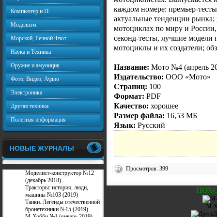
каждом номере: премьер-тесты
Компьютер и IT
актуальные тенденции рынка; 
Моделизм
мотоциклах по миру и России,
секонд-тесты, лучшие модели 
Морской, Речной Флот
мотоциклы и их создатели; об
Наука и Техника
Оружие и амуниция
Название:
Мото №4 (апрель 2
Издательство:
ООО «Мото»
Фото, Видео, Аудио
Страниц:
100
Электроника
Формат:
PDF
Качество:
хорошее
Другая техника
Размер файла:
16,53 МБ
Полезная информация
Язык:
Русский
НОВЫЕ ЖУРНАЛЫ
Просмотров: 399
Моделист-конструктор №12
(декабрь 2018)
Тракторы: история, люди,
ПОХ
машины №103 (2019)
Танки. Легенды отечественной
М-Х
бронетехники №15 (2019)
М-Хобби №1 (январь 2019)