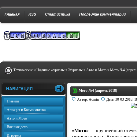
Главная
RSS
Статистика
Последние комментарии
Технические и Научные журналы
»
Журналы
»
Авто и Мото
» Мото №4 (апрель
НАВИГАЦИЯ
Мото №4 (апрель 2018)
Автор:
Admin
Дата:
30-03-2018, 1
Главная
Авиация и Космонавтика
Авто и Мото
Военное дело
«Мото»
— крупнейший отечес
Игротека
мотоциклистах. Выпускается из